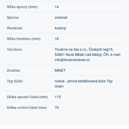
Šířka spony (mm):
14
Spona:
ocelová
Řemínek:
kožený
Šířka řemínku (mm):
16
Výrobce:
Továrna na čas s.r.o., Českých legií 5,
54901 Nové Město nad Metují, ČR, e-mail:
info@tovarnanacas.cz
Značka:
MINET
Typ kůže:
nubuk - jemná kartáčovaná kůže Top
Grain
Délka spodní části (mm)
115
Délka vrchní části (mm)
70