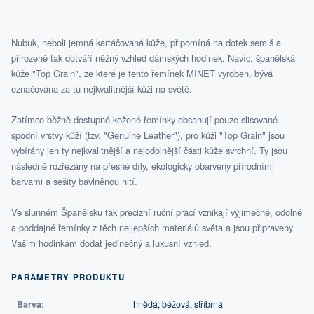
Nubuk, neboli jemná kartáčovaná kůže, připomíná na dotek semiš a
přirozeně tak dotváří něžný vzhled dámských hodinek. Navíc, španělská
kůže "Top Grain", ze které je tento řemínek MINET vyroben, bývá
označována za tu nejkvalitnější kůži na světě.
Zatímco běžně dostupné kožené řemínky obsahují pouze slisované
spodní vrstvy kůží (tzv. "Genuine Leather"), pro kůži "Top Grain" jsou
vybírány jen ty nejkvalitnější a nejodolnější části kůže svrchní. Ty jsou
následně rozřezány na přesné díly, ekologicky obarveny přírodními
barvami a sešity bavlněnou nití.
Ve slunném Španělsku tak precizní ruční prací vznikají výjimečné, odolné
a poddajné řemínky z těch nejlepších materiálů světa a jsou připraveny
Vašim hodinkám dodat jedinečný a luxusní vzhled.
PARAMETRY PRODUKTU
Barva:
hnědá, béžová, stříbrná