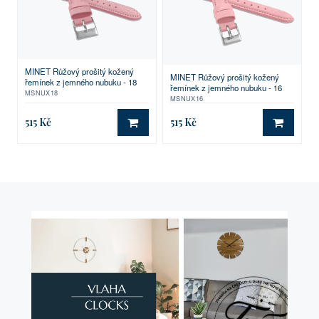
MINET Růžový prošitý kožený
MINET Růžový prošitý kožený
řemínek z jemného nubuku - 18
řemínek z jemného nubuku - 16
MSNUX18
MSNUX16
515 Kč
515 Kč
DO KOŠÍKU
DO KO