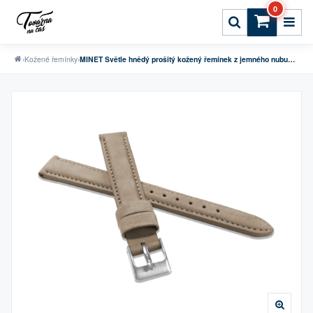
0
›
Kožené řemínky
›
MINET Světle hnědý prošitý kožený řemínek z jemného nubuku - 16