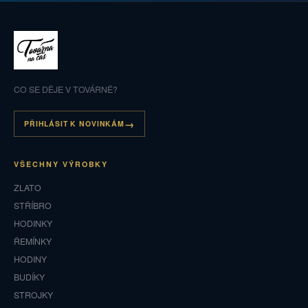
CO SE DĚJE V TOVÁRNĚ?
PŘIHLÁSIT K NOVINKÁM
VŠECHNY VÝROBKY
ZLATO
STŘÍBRO
HODINKY
ŘEMÍNKY
HODINY
BUDÍKY
STROJKY