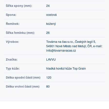
Šířka spony (mm):
24
Spona:
ocelová
Řemínek:
kožený
Šířka řemínku (mm):
26
Výrobce:
Továrna na čas s.r.o., Českých legií 5,
54901 Nové Město nad Metují, ČR, e-mail:
info@tovarnanacas.cz
Značka:
LAVVU
Typ kůže:
hladká hovězí kůže Top Grain
Délka spodní části (mm)
120
Délka vrchní části (mm)
80