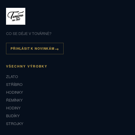
CO SE DĚJE V TOVÁRNĚ?
PŘIHLÁSIT K NOVINKÁM
VŠECHNY VÝROBKY
ZLATO
STŘÍBRO
HODINKY
ŘEMÍNKY
HODINY
BUDÍKY
STROJKY