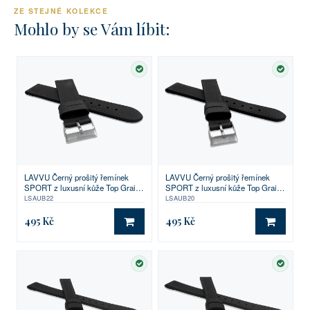
ZE STEJNÉ KOLEKCE
Mohlo by se Vám líbit:
SKLADEM
SKLA
LAVVU Černý prošitý řemínek
LAVVU Černý prošitý řemínek
SPORT z luxusní kůže Top Grain -
SPORT z luxusní kůže Top Grain -
22
20
LSAUB22
LSAUB20
495 Kč
495 Kč
DO KOŠÍKU
DO KO
SKLADEM
SKLA