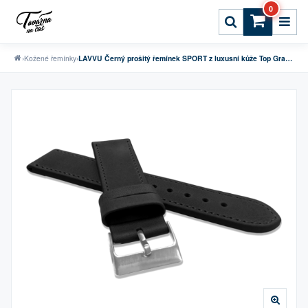
0
›
Kožené řemínky
›
LAVVU Černý prošitý řemínek SPORT z luxusní kůže Top Grain - 26