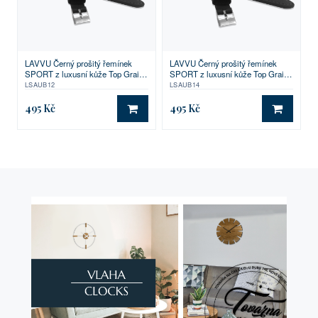
LAVVU Černý prošitý řemínek
LAVVU Černý prošitý řemínek
SPORT z luxusní kůže Top Grain -
SPORT z luxusní kůže Top Grain -
12
14
LSAUB12
LSAUB14
495 Kč
495 Kč
DO KOŠÍKU
DO KO