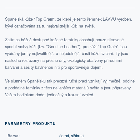
Španělská kůže "Top Grain", ze které je tento řemínek LAVVU vyroben,
bývá označována za tu nejkvalitnější kůži na světě.
Zatímco běžně dostupné kožené řemínky obsahují pouze slisované
spodní vrstvy kůží (tzv. "Genuine Leather"), pro kůži "Top Grain" jsou
vybírány jen ty nejkvalitnější a nejodolnější části kůže svrchní. Ty jsou
následně rozřezány na přesné díly, ekologicky obarveny přírodními
barvami a sešity bavlněnou nití pro sportovnější dojem.
Ve slunném Španělsku tak precizní ruční prací vznikají výjimečné, odolné
a poddajné řemínky z těch nejlepších materiálů světa a jsou připraveny
Vašim hodinkám dodat jedinečný a luxusní vzhled.
PARAMETRY PRODUKTU
Barva:
černá, stříbrná