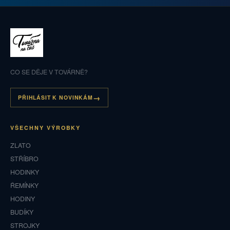
CO SE DĚJE V TOVÁRNĚ?
PŘIHLÁSIT K NOVINKÁM
VŠECHNY VÝROBKY
ZLATO
STŘÍBRO
HODINKY
ŘEMÍNKY
HODINY
BUDÍKY
STROJKY