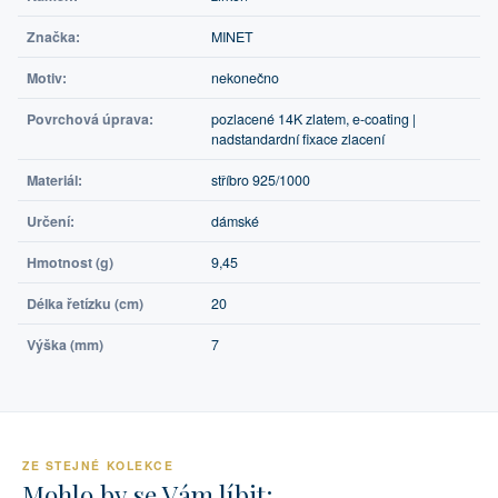
Značka:
MINET
Motiv:
nekonečno
Povrchová úprava:
pozlacené 14K zlatem, e-coating |
nadstandardní fixace zlacení
Materiál:
stříbro 925/1000
Určení:
dámské
Hmotnost (g)
9,45
Délka řetízku (cm)
20
Výška (mm)
7
ZE STEJNÉ KOLEKCE
Mohlo by se Vám líbit: