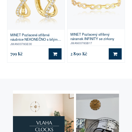
MINET Pozlacený stříbrný
MINET Pozlacené stříbrné
náramek INFINITY se zirkony
náušnice NEKONEČNO s bílými
JMAN0076GB17
zirkony
JMAN0076GE00
799 Kč
2 890 Kč
DO KOŠÍKU
DO KO