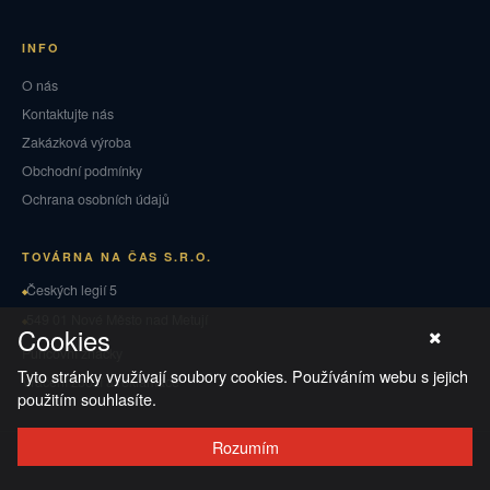
INFO
O nás
Kontaktujte nás
Zakázková výroba
Obchodní podmínky
Ochrana osobních údajů
TOVÁRNA NA ČAS S.R.O.
Českých legií 5
549 01 Nové Město nad Metují
Cookies
Puncovní značky
Tyto stránky využívají soubory cookies. Používáním webu s jejich
Vrácení zboží a reklamace
použitím souhlasíte.
Rozumím
© 2026 TOVÁRNA NA ČAS
·
Ochrana osobních údajů
·
Obchodní podmínky