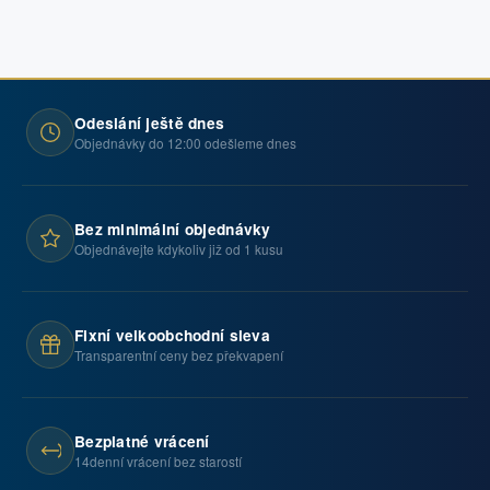
Odeslání ještě dnes
Objednávky do 12:00 odešleme dnes
Bez minimální objednávky
Objednávejte kdykoliv již od 1 kusu
Fixní velkoobchodní sleva
Transparentní ceny bez překvapení
Bezplatné vrácení
14denní vrácení bez starostí