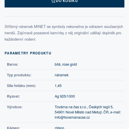
DO KOŠÍKU
Stříbrný náramek MINET se symboly nekonečna je odrazem současných
trendů. Zajímavě posazené kamínky z něj originální udělají doplněk pro
každodenní nošení.
PARAMETRY PRODUKTU
Barva:
bílá, rose gold
Typ produktu:
náramek
Síla řetízku (mm):
1,45
Ryzost:
Ag 925/1000
Výrobce:
Továrna na čas s.r.o., Českých legií 5,
54901 Nové Město nad Metují, ČR, e-mail:
info@tovarnanacas.cz
Kámen:
zirkon