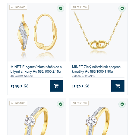
AU 585/1000
AU 585/1000
SKLADEM
SKLA
MINET Elegantní zlaté náušnice s
MINET Zlatý náhrdelník spojené
bílými zirkony Au 585/1000 2,15g
kroužky Au 585/1000 1,90g
JMG0296WGE01
JMG0297WGN42
13 590 Kč
11 320 Kč
DO KOŠÍKU
DO KO
AU 585/1000
AU 585/1000
SKLADEM
SKLA