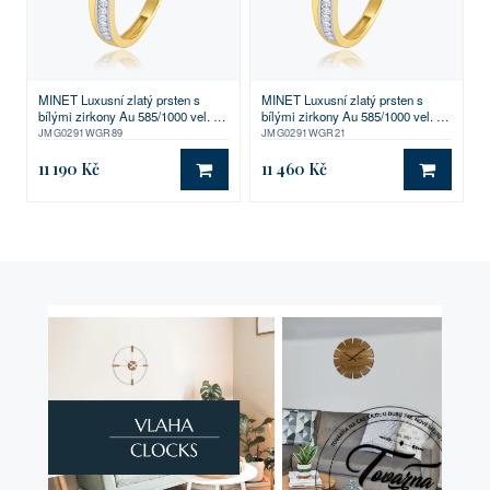
MINET Luxusní zlatý prsten s
MINET Luxusní zlatý prsten s
bílými zirkony Au 585/1000 vel. 59
bílými zirkony Au 585/1000 vel. 61
- 1,75g
- 1,75g
JMG0291WGR89
JMG0291WGR21
11 190 Kč
11 460 Kč
DO KOŠÍKU
DO KO