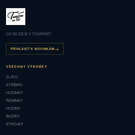
CO SE DĚJE V TOVÁRNĚ?
PŘIHLÁSIT K NOVINKÁM
VŠECHNY VÝROBKY
ZLATO
STŘÍBRO
HODINKY
ŘEMÍNKY
HODINY
BUDÍKY
STROJKY