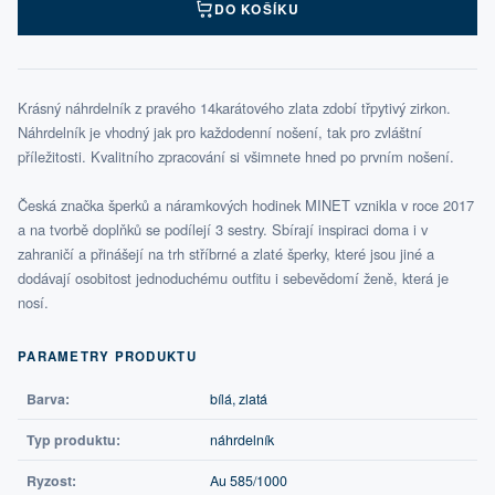
DO KOŠÍKU
Krásný náhrdelník z pravého 14karátového zlata zdobí třpytivý zirkon.
Náhrdelník je vhodný jak pro každodenní nošení, tak pro zvláštní
příležitosti. Kvalitního zpracování si všimnete hned po prvním nošení.
Česká značka šperků a náramkových hodinek MINET vznikla v roce 2017
a na tvorbě doplňků se podílejí 3 sestry. Sbírají inspiraci doma i v
zahraničí a přinášejí na trh stříbrné a zlaté šperky, které jsou jiné a
dodávají osobitost jednoduchému outfitu i sebevědomí ženě, která je
nosí.
PARAMETRY PRODUKTU
Barva:
bílá, zlatá
Typ produktu:
náhrdelník
Ryzost:
Au 585/1000