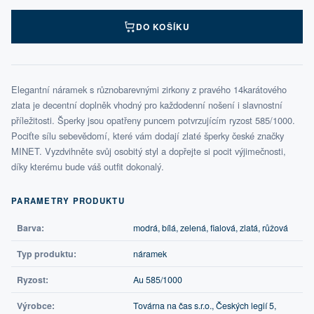
DO KOŠÍKU
Elegantní náramek s různobarevnými zirkony z pravého 14karátového
zlata je decentní doplněk vhodný pro každodenní nošení i slavnostní
příležitosti. Šperky jsou opatřeny puncem potvrzujícím ryzost 585/1000.
Pociťte sílu sebevědomí, které vám dodají zlaté šperky české značky
MINET. Vyzdvihněte svůj osobitý styl a dopřejte si pocit výjimečnosti,
díky kterému bude váš outfit dokonalý.
PARAMETRY PRODUKTU
Barva:
modrá, bílá, zelená, fialová, zlatá, růžová
Typ produktu:
náramek
Ryzost:
Au 585/1000
Výrobce:
Továrna na čas s.r.o., Českých legií 5,