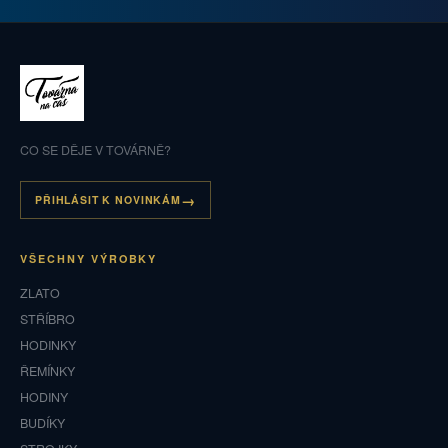
CO SE DĚJE V TOVÁRNĚ?
PŘIHLÁSIT K NOVINKÁM
VŠECHNY VÝROBKY
ZLATO
STŘÍBRO
HODINKY
ŘEMÍNKY
HODINY
BUDÍKY