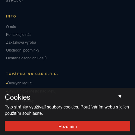
STROJKY
INFO
O nás
Kontaktujte nás
Zakázková výroba
Obchodní podmínky
Ochrana osobních údajů
TOVÁRNA NA ČAS S.R.O.
Českých legií 5
549 01 Nové Město nad Metují
Cookies
Puncovní značky
Tyto stránky využívají soubory cookies. Používáním webu s jejich
Vrácení zboží a reklamace
použitím souhlasíte.
Rozumím
© 2026 TOVÁRNA NA ČAS
·
Ochrana osobních údajů
·
Obchodní podmínky