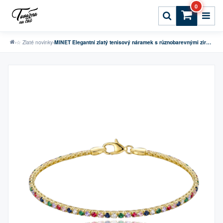
0
›
☆ Zlaté novinky
›
MINET Elegantní zlatý tenisový náramek s různobarevnými zirkony Au 585/1000 1,90g