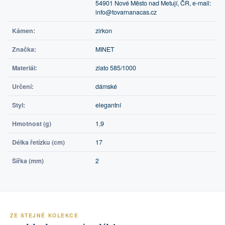
54901 Nové Město nad Metují, ČR, e-mail:
info@tovarnanacas.cz
Kámen:
zirkon
Značka:
MINET
Materiál:
zlato 585/1000
Určení:
dámské
Styl:
elegantní
Hmotnost (g)
1,9
Délka řetízku (cm)
17
Šířka (mm)
2
ZE STEJNÉ KOLEKCE