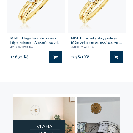
MINET Elegantní zlatý prsten s
MINET Elegantní zlatý prsten s
bílým zirkonem Au 585/1000 vel.
bílým zirkonem Au 585/1000 vel.
57 - 2,00g
55 - 1,95g
JMG0371WGR57
JMG0371WGR55
12 690 Kč
12 380 Kč
DO KOŠÍKU
DO KO