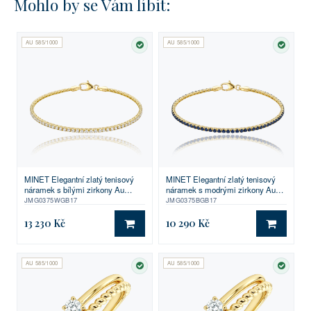
Mohlo by se Vám líbit:
AU 585/1000
AU 585/1000
SKLADEM
SKLA
MINET Elegantní zlatý tenisový
MINET Elegantní zlatý tenisový
náramek s bílými zirkony Au
náramek s modrými zirkony Au
585/1000 2,25g
585/1000 1,75g
JMG0375WGB17
JMG0375BGB17
13 230 Kč
10 290 Kč
DO KOŠÍKU
DO KO
AU 585/1000
AU 585/1000
SKLADEM
SKLA