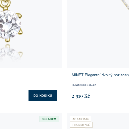
MINET Elegantní dvojitý pozlacený
JMAS0333GN45
2 919 Kč
DO KOŠÍKU
SKLADEM
AG 925/1000
RHODIOVANÉ