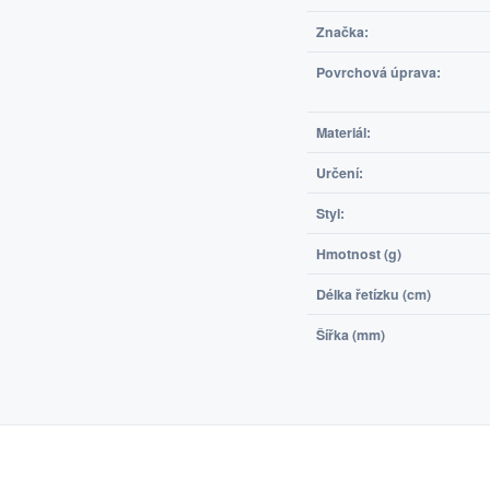
Značka:
Povrchová úprava:
Materiál:
Určení:
Styl:
Hmotnost (g)
Délka řetízku (cm)
Šířka (mm)