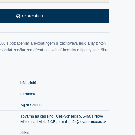
DO KOŠÍKU
00 s pozlacením a e-coatingem si zachovává lesk. Bílý zirkon
 česká značka zaměřená na kvalitní hodinky a šperky ze stříbra
bílá, zlatá
náramek
Ag 925/1000
Továrna na čas s.r.o., Českých legií 5, 54901 Nové
Město nad Metují, ČR, e-mail: info@tovarnanacas.cz
zirkon