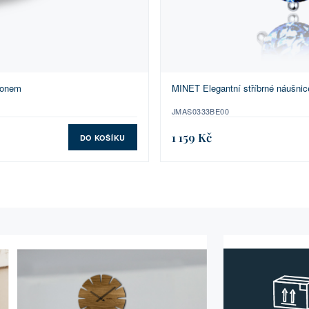
konem
MINET Elegantní stříbrné náušnic
JMAS0333BE00
1 159 Kč
DO KOŠÍKU