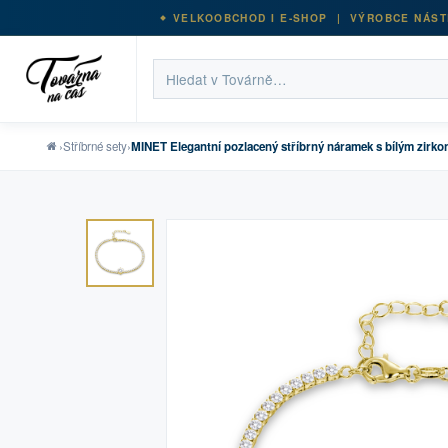
VELKOOBCHOD I E-SHOP | VÝROBCE NÁST
›
Stříbrné sety
›
MINET Elegantní pozlacený stříbrný náramek s bílým zirk