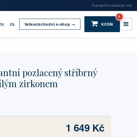
Kontakt
Kontaktujte nás
|
0
Velkoobchodní e-shop →
KOŠÍK
ZK
CS
ntní pozlacený stříbrný
ílým zirkonem
1 649 Kč