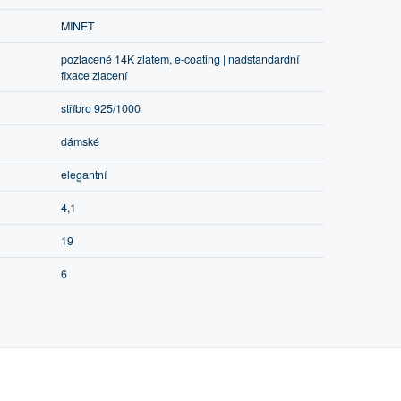
MINET
pozlacené 14K zlatem, e-coating | nadstandardní
fixace zlacení
stříbro 925/1000
dámské
elegantní
4,1
19
6