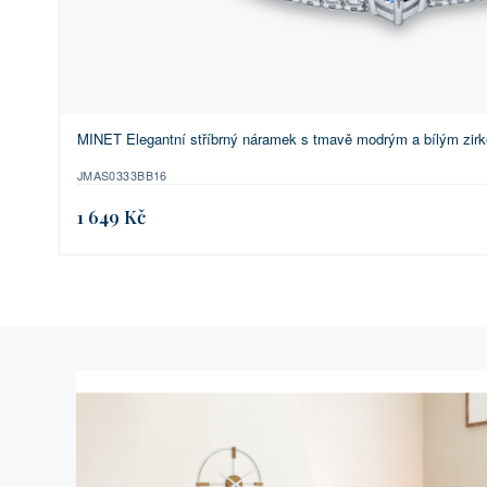
MINET Elegantní stříbrný náramek s tmavě modrým a bílým zir
JMAS0333BB16
1 649 Kč