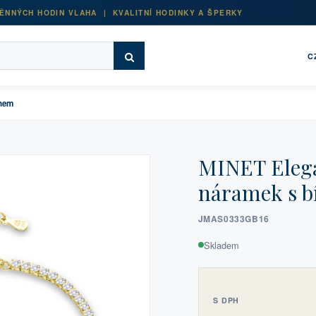
ĚNNÝCH HODIN VLAHA | KVALITNÍ HODINKY A ŠPERKY
C
onem
MINET Elega
náramek s b
JMAS0333GB16
Skladem
S DPH