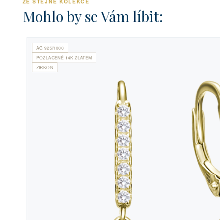
ZE STEJNÉ KOLEKCE
Mohlo by se Vám líbit:
AG 925/1000
POZLACENÉ 14K ZLATEM
ZIRKON