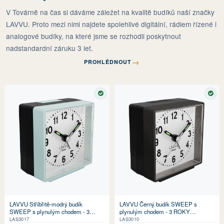
V Továrně na čas si dáváme záležet na kvalitě budíků naší značky
LAVVU. Proto mezi nimi najdete spolehlivé digitální, rádiem řízené i
analogové budíky, na které jsme se rozhodli poskytnout
nadstandardní záruku 3 let.
→
PROHLÉDNOUT
SKLADEM
SKL
LAVVU Stříbřitě-modrý budík
LAVVU Černý budík SWEEP s
SWEEP s plynulým chodem - 3
plynulým chodem - 3 ROKY
ROKY ZÁRUKA!
ZÁRUKA!
LAS3017
LAS3010