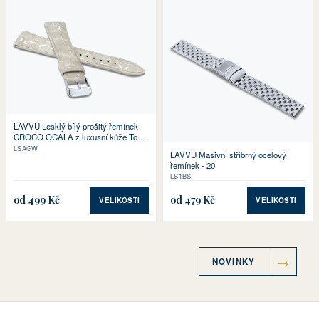
LAVVU Lesklý bílý prošitý řemínek
CROCO OCALA z luxusní kůže Top
Grain
LSAGW
LAVVU Masivní stříbrný ocelový
řemínek - 20
LS1BS
od 499 Kč
od 479 Kč
VELIKOSTI
VELIKOSTI
NOVINKY