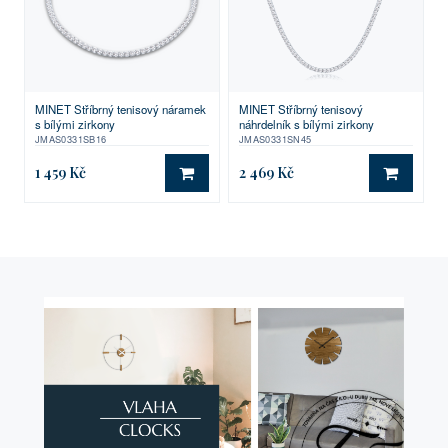
MINET Stříbrný tenisový náramek
MINET Stříbrný tenisový
s bílými zirkony
náhrdelník s bílými zirkony
JMAS0331SB16
JMAS0331SN45
1 459 Kč
2 469 Kč
DO KOŠÍKU
DO KO