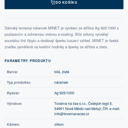
DO KOŠÍKU
Dámský tenisový náramek MINET je vyroben ze stříbra Ag 925/1000 s
pozlacením a ochrannou vrstvou e-coating. Bílé zirkony vytvářejí
souvislou linii třpytu a dodávají šperku luxusní vzhled. MINET je česká
značka zaměřená na kvalitní hodinky a šperky ze stříbra a zlata.
PARAMETRY PRODUKTU
Barva:
bílá, zlatá
Typ produktu:
náramek
Ryzost:
Ag 925/1000
Výrobce:
Továrna na čas s.r.o., Českých legií 5,
54901 Nové Město nad Metují, ČR, e-mail:
info@tovarnanacas.cz
Kámen:
zirkon