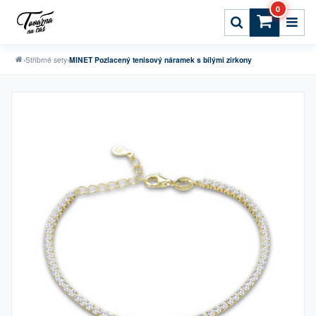
0
›
Stříbrné sety
›
MINET Pozlacený tenisový náramek s bílými zirkony