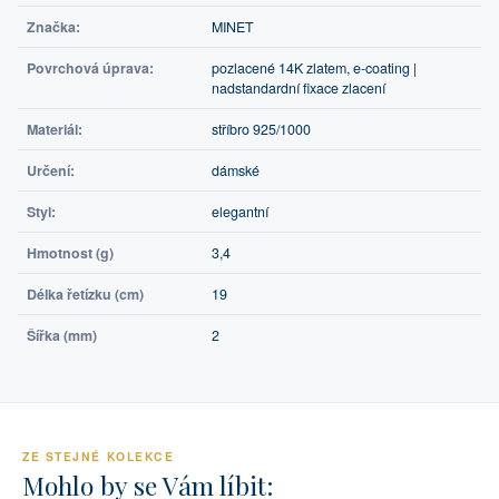
Značka:
MINET
Povrchová úprava:
pozlacené 14K zlatem, e-coating |
nadstandardní fixace zlacení
Materiál:
stříbro 925/1000
Určení:
dámské
Styl:
elegantní
Hmotnost (g)
3,4
Délka řetízku (cm)
19
Šířka (mm)
2
ZE STEJNÉ KOLEKCE
Mohlo by se Vám líbit: