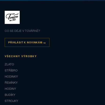
CO SE DĚJE V TOVÁRNĚ?
PŘIHLÁSIT K NOVINKÁM
VŠECHNY VÝROBKY
ZLATO
STŘÍBRO
HODINKY
ŘEMÍNKY
HODINY
BUDÍKY
STROJKY