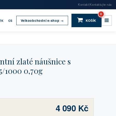
Kontakt
Kontaktujte nás
|
0
Velkoobchodní e-shop →
KOŠÍK
ZK
CS
tní zlaté náušnice s
5/1000 0,70g
4 090 Kč