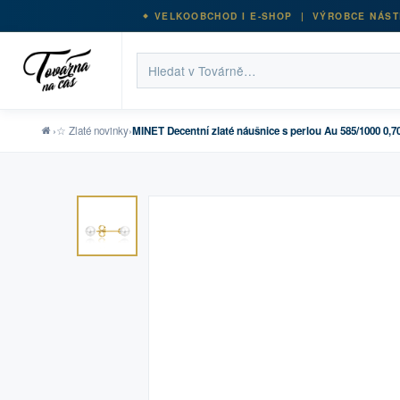
VELKOOBCHOD I E-SHOP | VÝROBCE NÁST
›
☆ Zlaté novinky
›
MINET Decentní zlaté náušnice s perlou Au 585/1000 0,7