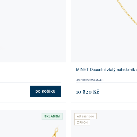
MINET Decentní zlatý náhrdelník 
JMG0355WGN46
10 820 Kč
DO KOŠÍKU
SKLADEM
AU 585/1000
ZIRKON