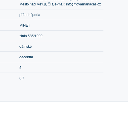
Město nad Metují, ČR, e-mail: info@tovarnanacas.cz
přírodní perla
MINET
zlato 585/1000
dámské
decentní
5
0,7