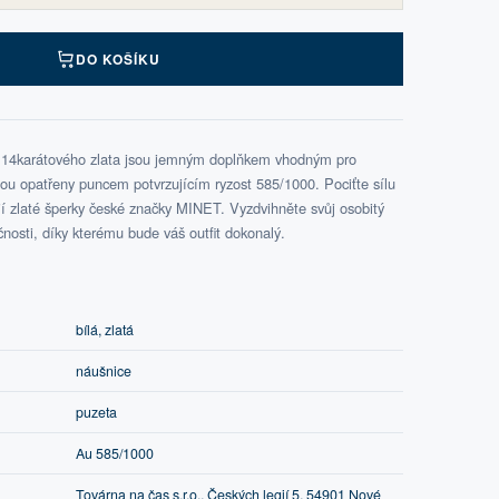
DO KOŠÍKU
 14karátového zlata jsou jemným doplňkem vhodným pro
ou opatřeny puncem potvrzujícím ryzost 585/1000. Pociťte sílu
 zlaté šperky české značky MINET. Vyzdvihněte svůj osobitý
ečnosti, díky kterému bude váš outfit dokonalý.
bílá, zlatá
náušnice
puzeta
Au 585/1000
Továrna na čas s.r.o., Českých legií 5, 54901 Nové