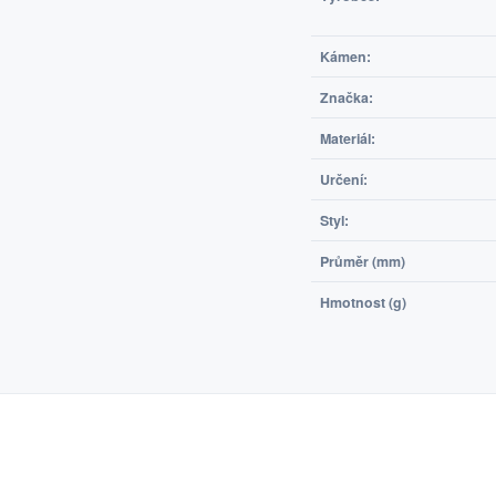
Kámen:
Značka:
Materiál:
Určení:
Styl:
Průměr (mm)
Hmotnost (g)