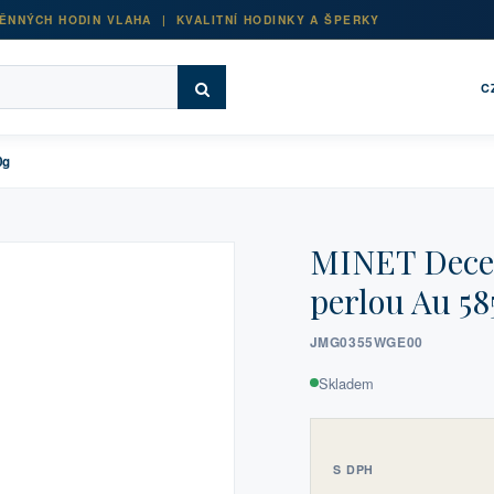
ĚNNÝCH HODIN VLAHA | KVALITNÍ HODINKY A ŠPERKY
C
0g
MINET Decen
perlou Au 58
JMG0355WGE00
Skladem
S DPH