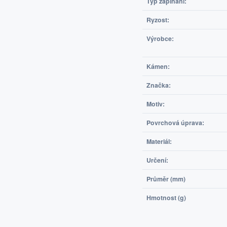
Typ zapínání:
Ryzost:
Výrobce:
Kámen:
Značka:
Motiv:
Povrchová úprava:
Materiál:
Určení:
Průměr (mm)
Hmotnost (g)