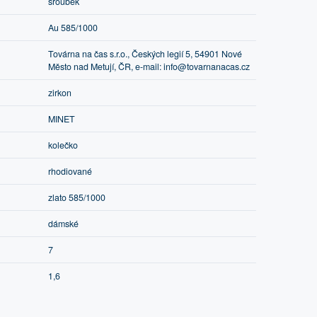
šroubek
Au 585/1000
Továrna na čas s.r.o., Českých legií 5, 54901 Nové
Město nad Metují, ČR, e-mail: info@tovarnanacas.cz
zirkon
MINET
kolečko
rhodiované
zlato 585/1000
dámské
7
1,6