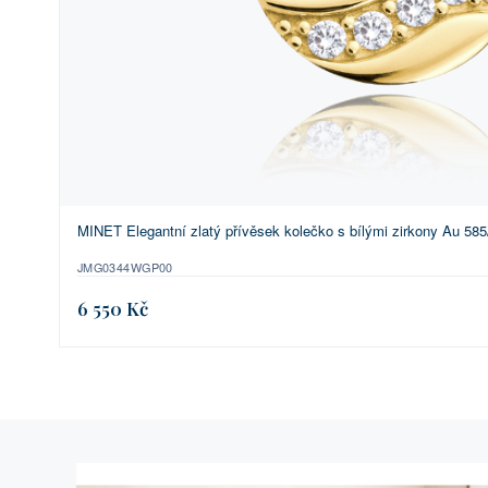
MINET Elegantní zlatý přívěsek kolečko s bílými zirkony Au 585
JMG0344WGP00
6 550 Kč