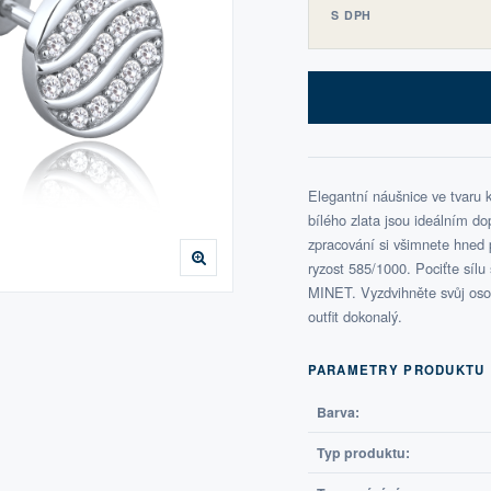
S DPH
Elegantní náušnice ve tvaru 
bílého zlata jsou ideálním do
zpracování si všimnete hned 
ryzost 585/1000. Pociťte síl
MINET. Vyzdvihněte svůj osobi
outfit dokonalý.
PARAMETRY PRODUKTU
Barva:
Typ produktu: