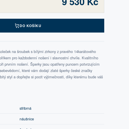
9 530 Kč
DO KOŠÍKU
koleček na šroubek s bílými zirkony z pravého 14karátového
plňkem pro každodenní nošení i slavnostní chvíle. Kvalitního
při prvním nošení. Šperky jsou opatřeny puncem potvrzujícím
u sebevědomí, které vám dodají zlaté šperky české značky
tý styl a dopřejte si pocit výjimečnosti, díky kterému bude váš
stříbrná
náušnice