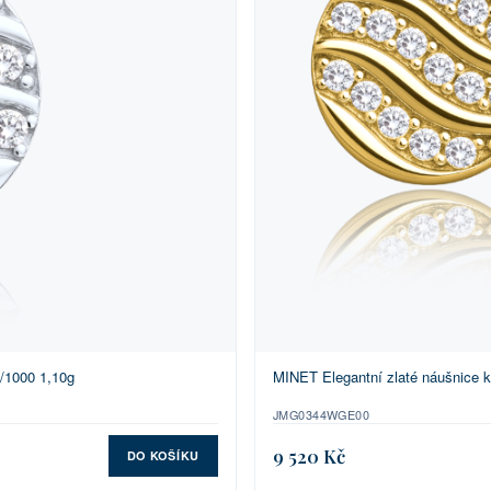
/1000 1,10g
MINET Elegantní zlaté náušnice k
JMG0344WGE00
9 520 Kč
DO KOŠÍKU