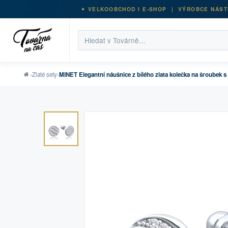
VELKOOBCHOD I E-SHOP | VÝROBCE NÁST
›
Zlaté sety
›
MINET Elegantní náušnice z bílého zlata kolečka na šroubek s 