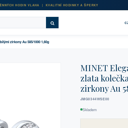
ĚNNÝCH HODIN VLAHA | KVALITNÍ HODINKY A ŠPERKY
C
bílými zirkony Au 585/1000 1,60g
MINET Elega
zlata kolečk
zirkony Au 5
JMG0344WSE00
Skladem