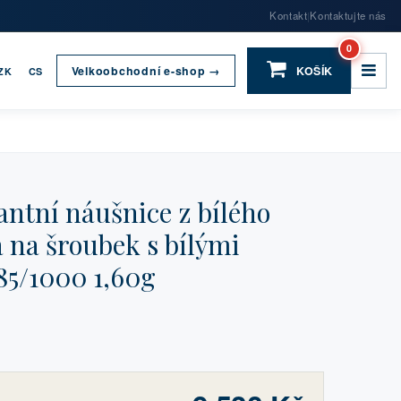
Kontakt
Kontaktujte nás
|
0
Velkoobchodní e-shop →
KOŠÍK
ZK
CS
ntní náušnice z bílého
a na šroubek s bílými
85/1000 1,60g