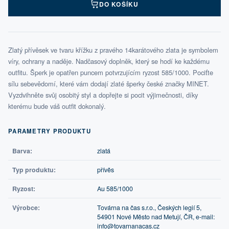
DO KOŠÍKU
Zlatý přívěsek ve tvaru křížku z pravého 14karátového zlata je symbolem
víry, ochrany a naděje. Nadčasový doplněk, který se hodí ke každému
outfitu. Šperk je opatřen puncem potvrzujícím ryzost 585/1000. Pociťte
sílu sebevědomí, které vám dodají zlaté šperky české značky MINET.
Vyzdvihněte svůj osobitý styl a dopřejte si pocit výjimečnosti, díky
kterému bude váš outfit dokonalý.
PARAMETRY PRODUKTU
Barva:
zlatá
Typ produktu:
přívěs
Ryzost:
Au 585/1000
Výrobce:
Továrna na čas s.r.o., Českých legií 5,
54901 Nové Město nad Metují, ČR, e-mail:
info@tovarnanacas.cz