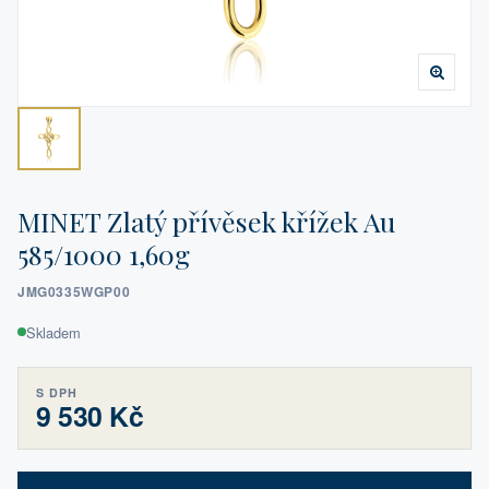
MINET Zlatý přívěsek křížek Au
585/1000 1,60g
JMG0335WGP00
Skladem
S DPH
9 530 Kč