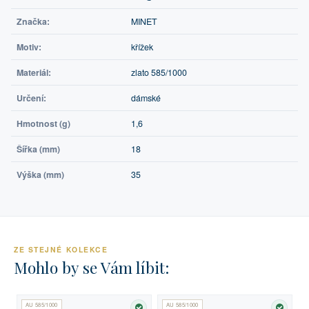
Značka:
MINET
Motiv:
křížek
Materiál:
zlato 585/1000
Určení:
dámské
Hmotnost (g)
1,6
Šířka (mm)
18
Výška (mm)
35
ZE STEJNÉ KOLEKCE
Mohlo by se Vám líbit:
AU 585/1000
AU 585/1000