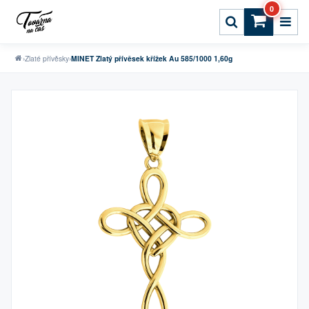
0
›
Zlaté přívěsky
›
MINET Zlatý přívěsek křížek Au 585/1000 1,60g