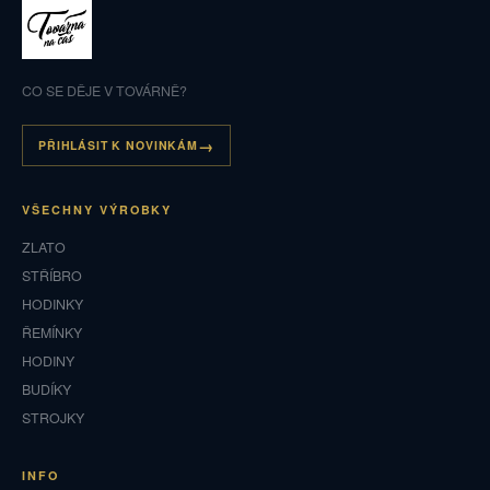
CO SE DĚJE V TOVÁRNĚ?
PŘIHLÁSIT K NOVINKÁM
VŠECHNY VÝROBKY
ZLATO
STŘÍBRO
HODINKY
ŘEMÍNKY
HODINY
BUDÍKY
STROJKY
INFO