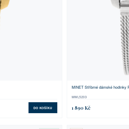
MINET Stříbrné dámské hodinky 
MWL5203
1 890 Kč
DO KOŠÍKU