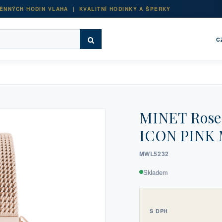
ĚNNÝCH HODIN VLAHA | KVALITNÍ HODINKY A ŠPERKY
C
MINET Rose 
ICON PINK
MWL5232
Skladem
S DPH