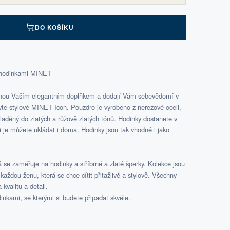
DO KOŠÍKU
s hodinkami MINET
tanou Vaším elegantním doplňkem a dodají Vám sebevědomí v
e stylové MINET Icon. Pouzdro je vyrobeno z nerezové oceli,
laděný do zlatých a růžově zlatých tónů. Hodinky dostanete v
 si je můžete ukládat i doma. Hodinky jsou tak vhodné i jako
 se zaměřuje na hodinky a stříbrné a zlaté šperky. Kolekce jsou
aždou ženu, která se chce cítit přitažlivě a stylově. Všechny
kvalitu a detail.
inkami, se kterými si budete připadat skvěle.