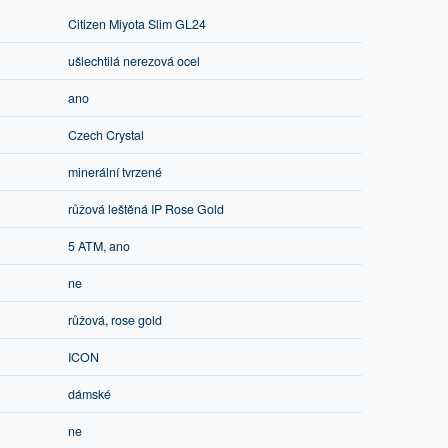
Citizen Miyota Slim GL24
ušlechtilá nerezová ocel
ano
Czech Crystal
minerální tvrzené
růžová leštěná IP Rose Gold
5 ATM, ano
ne
růžová, rose gold
ICON
dámské
ne