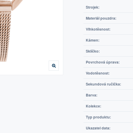
Strojek:
Materiál pouzdra:
Vlhkotěsnost:
Kámen:
Sklíčko:
Povrchová úprava:
Vodotěsnost:
Sekundová ručička:
Barva:
Kolekce:
Typ produktu:
Ukazatel data: