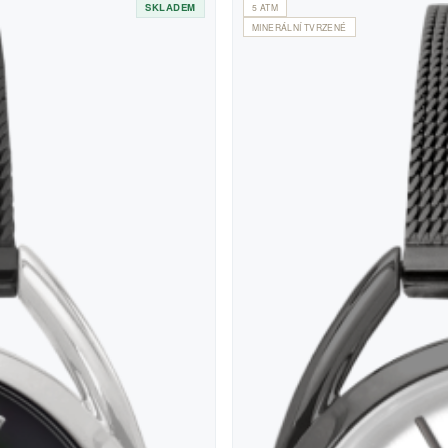
SKLADEM
5 ATM
MINERÁLNÍ TVRZENÉ