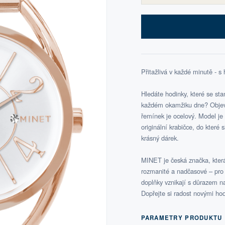
Přitažlivá v každé minutě - 
Hledáte hodinky, které se s
každém okamžiku dne? Objevt
řemínek je ocelový. Model je 
originální krabičce, do které
krásný dárek.
MINET je česká značka, která
rozmanité a nadčasové – pro k
doplňky vznikají s důrazem na 
Dopřejte si radost novými hod
PARAMETRY PRODUKTU