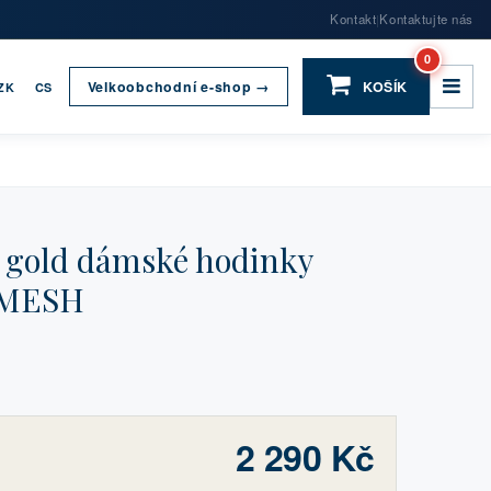
Kontakt
Kontaktujte nás
|
0
Velkoobchodní e-shop →
KOŠÍK
ZK
CS
gold dámské hodinky
 MESH
2 290 Kč