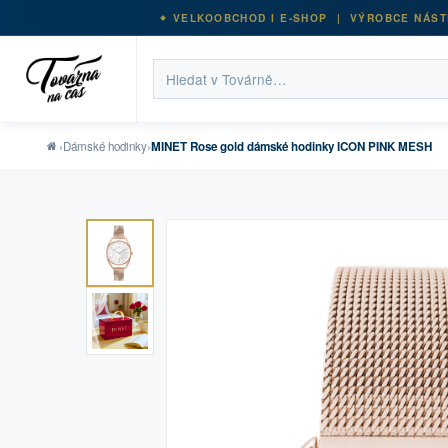
VELKOOBCHOD I E-SHOP | VÝROBCE NÁST
›
Dámské hodinky
›
MINET Rose gold dámské hodinky ICON PINK MESH