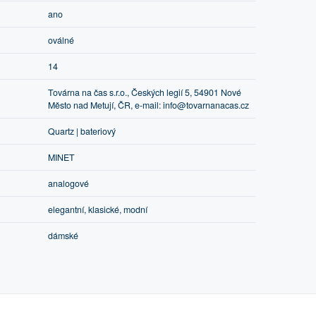
ano
oválné
14
Továrna na čas s.r.o., Českých legií 5, 54901 Nové
Město nad Metují, ČR, e-mail: info@tovarnanacas.cz
Quartz | bateriový
MINET
analogové
elegantní, klasické, modní
dámské