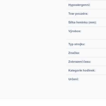
Hypoalergenní:
Tvar pouzdra:
Šířka řemínku (mm):
Výrobce:
Typ strojku:
Značka:
Zobrazení času:
Kategorie hodinek:
Určení: