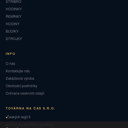
STŘÍBRO
HODINKY
ŘEMÍNKY
HODINY
BUDÍKY
STROJKY
INFO
O nás
Kontaktujte nás
Zakázková výroba
Obchodní podmínky
Ochrana osobních údajů
TOVÁRNA NA ČAS S.R.O.
Českých legií 5
549 01 Nové Město nad Metují