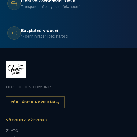
Fixní velkoobchodní sleva
Transparentní ceny bez překvapení
Bezplatné vrácení
14denní vrácení bez starostí
CO SE DĚJE V TOVÁRNĚ?
PŘIHLÁSIT K NOVINKÁM
VŠECHNY VÝROBKY
ZLATO