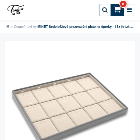
0
›
☆ Ostatní novinky
›
MINET Šedo-béžové prezentační plato na šperky - 15x řetízky s přívěskem / drobné sety - 31,5 x 22,5 cm