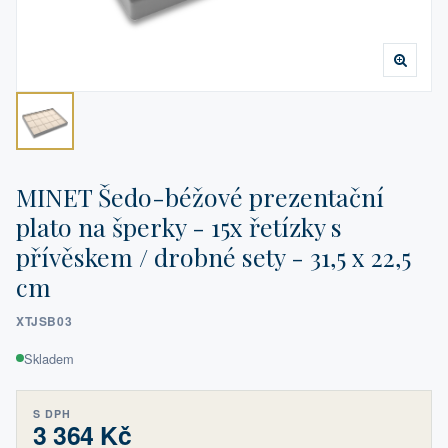
MINET Šedo-béžové prezentační
plato na šperky - 15x řetízky s
přívěskem / drobné sety - 31,5 x 22,5
cm
XTJSB03
Skladem
S DPH
3 364 Kč