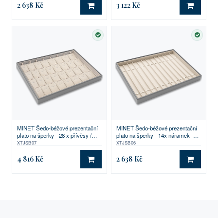
2 638 Kč
3 122 Kč
DO KOŠÍKU
DO KO
SKLADEM
SKLA
MINET Šedo-béžové prezentační
MINET Šedo-béžové prezentační
plato na šperky - 28 x přívěsy /
plato na šperky - 14x náramek -
řetízky s přívěskem - 31,5 x 22,5
31,5 x 22,5 cm
XTJSB07
XTJSB06
cm
4 816 Kč
2 638 Kč
DO KOŠÍKU
DO KO