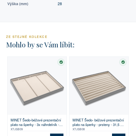
Výška (mm)
28
ZE STEJNÉ KOLEKCE
Mohlo by se Vám líbit:
SKLADEM
SKLA
MINET Šedo-béžové prezentační
MINET Šedo- béžové prezentační
plato na šperky - 3x náhrdelník -
plato na šperky - prsteny - 31,5 x
31,5 x 22,5 cm
22,5 cm
XTJSB09
XTJSB08