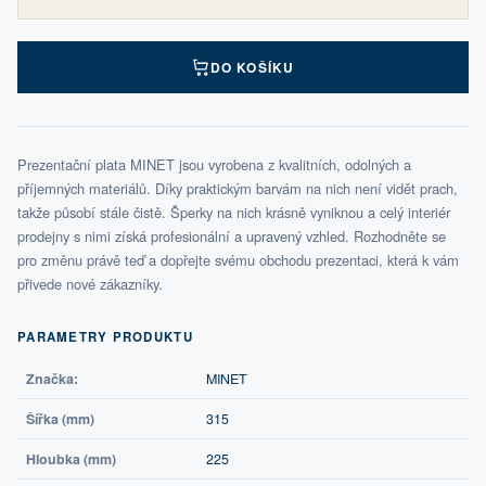
DO KOŠÍKU
Prezentační plata MINET jsou vyrobena z kvalitních, odolných a
příjemných materiálů. Díky praktickým barvám na nich není vidět prach,
takže působí stále čistě. Šperky na nich krásně vyniknou a celý interiér
prodejny s nimi získá profesionální a upravený vzhled. Rozhodněte se
pro změnu právě teď a dopřejte svému obchodu prezentaci, která k vám
přivede nové zákazníky.
PARAMETRY PRODUKTU
Značka:
MINET
Šířka (mm)
315
Hloubka (mm)
225