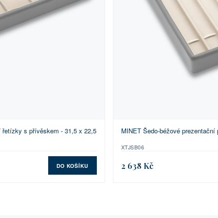
 řetízky s přívěskem - 31,5 x 22,5
MINET Šedo-béžové prezentační pl
XTJSB06
2 638 Kč
DO KOŠÍKU