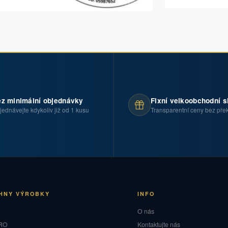
z minimální objednávky
Fixní velkoobchodní s
jednávejte kdykoliv již od 1 kusu
Transparentní ceny bez pře
HNY VÝROBKY
INFO
O
O nás
RO
Kontaktujte nás