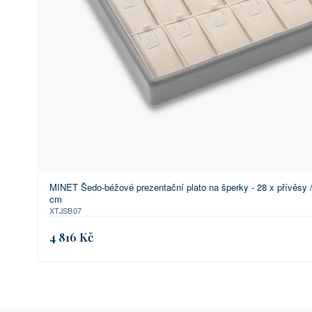
MINET Šedo-béžové prezentační plato na šperky - 28 x přívěsy /
cm
XTJSB07
4 816 Kč