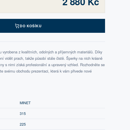
2 880 Kč
DO KOŠÍKU
 vyrobena z kvalitních, odolných a příjemných materiálů. Díky
í vidět prach, takže působí stále čistě. Šperky na nich krásně
ejny s nimi získá profesionální a upravený vzhled. Rozhodněte se
te svému obchodu prezentaci, která k vám přivede nové
MINET
315
225