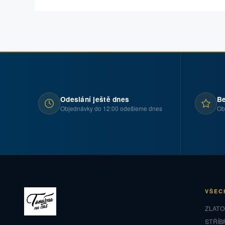
Odeslání ještě dnes
Be
Objednávky do 12:00 odešleme dnes
Ob
VŠEC
ZLAT
STŘÍB