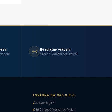
leva
Bezplatné vrácení
kvapení
14denní vrácení bez starostí
TOVÁRNA NA ČAS S.R.O.
Českých legií 5
549 01 Nové Město nad Metují