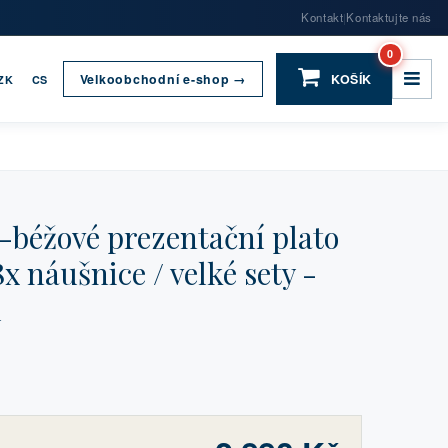
Kontakt
Kontaktujte nás
|
0
Velkoobchodní e-shop →
KOŠÍK
ZK
CS
béžové prezentační plato
x náušnice / velké sety -
m