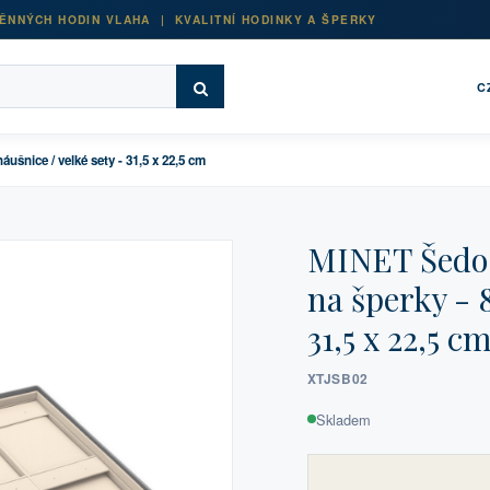
ĚNNÝCH HODIN VLAHA | KVALITNÍ HODINKY A ŠPERKY
C
ušnice / velké sety - 31,5 x 22,5 cm
MINET Šedo-
na šperky - 8
31,5 x 22,5 c
XTJSB02
Skladem