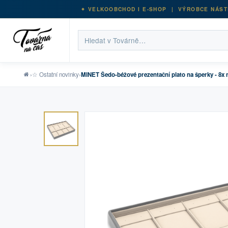
VELKOOBCHOD I E-SHOP | VÝROBCE NÁST
›
☆ Ostatní novinky
›
MINET Šedo-béžové prezentační plato na šperky - 8x ná