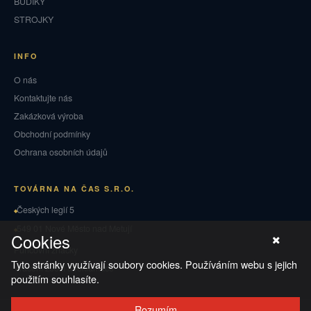
BUDÍKY
STROJKY
INFO
O nás
Kontaktujte nás
Zakázková výroba
Obchodní podmínky
Ochrana osobních údajů
TOVÁRNA NA ČAS S.R.O.
Českých legií 5
549 01 Nové Město nad Metují
Cookies
Puncovní značky
Tyto stránky využívají soubory cookies. Používáním webu s jejich
Vrácení zboží a reklamace
použitím souhlasíte.
Rozumím