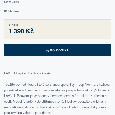
LWM0320
Skladem
S DPH
1 390 Kč
DO KOŠÍKU
LAVVU Inspired by Scandinavia
Toužíte po hodinkách, které se stanou spolehlivým doplňkem pro každou
příležitost – od cestování přes kancelář až po sportovní aktivity? Objevte
LAVVU. Pouzdro je vyrobené z nerezové oceli s řemínkem z ušlechtilé
oceli. Model je laděný do stříbrných tónů. Hodinky obdržíte v originální
magnetické krabičce, do které si je můžete ukládat i doma. Díky tomu
jsou skvělou volbou i jako dárek.