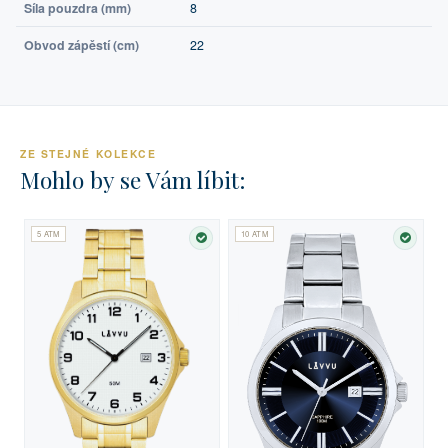
Síla pouzdra (mm)
8
Obvod zápěstí (cm)
22
ZE STEJNÉ KOLEKCE
Mohlo by se Vám líbit:
5 ATM
10 ATM
SKLADEM
SKLA