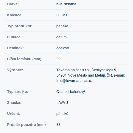
Barva:
bílá, stříbrná
Kolekce:
GLIMT
Typ produktu:
pánské
Funkce:
datum
Řemínek:
ocelový
Šířka řemínku (mm):
22
Výrobce:
Továrna na čas s.r.o., Českých legií 5,
54901 Nové Město nad Metují, ČR, e-mail:
info@tovarnanacas.cz
Typ strojku:
Quartz | bateriový
Značka:
LAVVU
Určení:
pánské
Průměr pouzdra (mm)
38