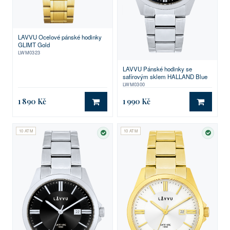
LAVVU Ocelové pánské hodinky
GLIMT Gold
LWM0323
LAVVU Pánské hodinky se
safírovým sklem HALLAND Blue
LWM0300
1 890 Kč
1 990 Kč
DO KOŠÍKU
DO KO
10 ATM
10 ATM
SKLADEM
SKLA