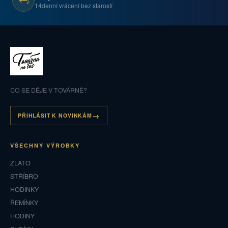
14denní vrácení bez starostí
CO SE DĚJE V TOVÁRNĚ?
PŘIHLÁSIT K NOVINKÁM
VŠECHNY VÝROBKY
ZLATO
STŘÍBRO
HODINKY
ŘEMÍNKY
HODINY