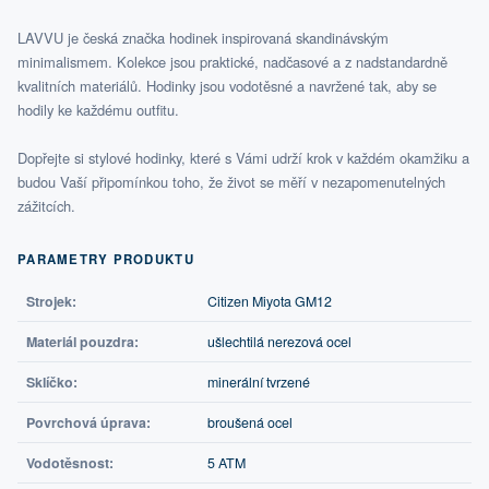
LAVVU je česká značka hodinek inspirovaná skandinávským
minimalismem. Kolekce jsou praktické, nadčasové a z nadstandardně
kvalitních materiálů. Hodinky jsou vodotěsné a navržené tak, aby se
hodily ke každému outfitu.
Dopřejte si stylové hodinky, které s Vámi udrží krok v každém okamžiku a
budou Vaší připomínkou toho, že život se měří v nezapomenutelných
zážitcích.
PARAMETRY PRODUKTU
Strojek:
Citizen Miyota GM12
Materiál pouzdra:
ušlechtilá nerezová ocel
Sklíčko:
minerální tvrzené
Povrchová úprava:
broušená ocel
Vodotěsnost:
5 ATM