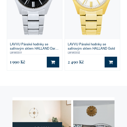
LAVVU Pánské hodinky se
LAVVU Pánské hodinky se
safírovým sklem HALLAND Dark
safírovým sklem HALLAND Gold
Grey
LWM0301
LWM0302
1 990 Kč
2 490 Kč
DO KOŠÍKU
DO KO