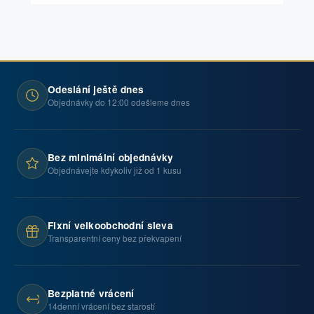
Odeslání ještě dnes
Objednávky do 12:00 odešleme dnes
Bez minimální objednávky
Objednávejte kdykoliv již od 1 kusu
Fixní velkoobchodní sleva
Transparentní ceny bez překvapení
Bezplatné vrácení
14denní vrácení bez starostí