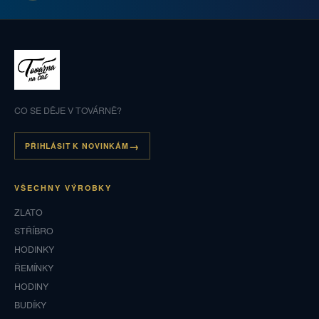
CO SE DĚJE V TOVÁRNĚ?
PŘIHLÁSIT K NOVINKÁM
VŠECHNY VÝROBKY
ZLATO
STŘÍBRO
HODINKY
ŘEMÍNKY
HODINY
BUDÍKY