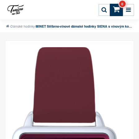
0
›
Dámské hodinky
›
MINET Stříbrno-vínové dámské hodinky SIENA s vínovým koženým řemínkem