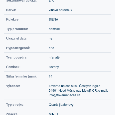
Sekundová ručička:
ano
Barva:
vínová bordeaux
Kolekce:
SIENA
Typ produktu:
dámské
Ukazatel data:
ne
Hypoalergenní:
ano
Tvar pouzdra:
hranaté
Řemínek:
kožený
Šířka řemínku (mm):
14
Výrobce:
Továrna na čas s.r.o., Českých legií 5,
54901 Nové Město nad Metují, ČR, e-mail:
info@tovarnanacas.cz
Typ strojku:
Quartz | bateriový
Značka:
MINET