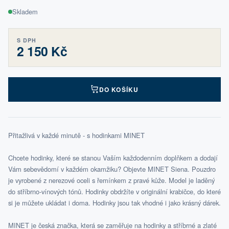
Skladem
S DPH
2 150 Kč
DO KOŠÍKU
Přitažlivá v každé minutě - s hodinkami MINET
Chcete hodinky, které se stanou Vaším každodenním doplňkem a dodají
Vám sebevědomí v každém okamžiku? Objevte MINET Siena. Pouzdro
je vyrobené z nerezové oceli s řemínkem z pravé kůže. Model je laděný
do stříbrno‑vínových tónů. Hodinky obdržíte v originální krabičce, do které
si je můžete ukládat i doma. Hodinky jsou tak vhodné i jako krásný dárek.
MINET je česká značka, která se zaměřuje na hodinky a stříbrné a zlaté