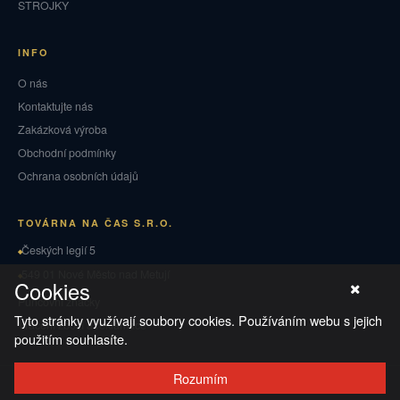
STROJKY
INFO
O nás
Kontaktujte nás
Zakázková výroba
Obchodní podmínky
Ochrana osobních údajů
TOVÁRNA NA ČAS S.R.O.
Českých legií 5
549 01 Nové Město nad Metují
Cookies
Puncovní značky
Tyto stránky využívají soubory cookies. Používáním webu s jejich
Vrácení zboží a reklamace
použitím souhlasíte.
Rozumím
© 2026 TOVÁRNA NA ČAS
·
Ochrana osobních údajů
·
Obchodní podmínky