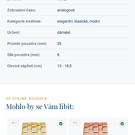
Zobrazení času:
analogové
Kategorie hodinek:
elegantní, klasické, modní
Určení:
dámské
Průměr pouzdra (mm)
25
Síla pouzdra (mm)
8
Obvod zápěstí (cm)
13 - 18,5
ZE STEJNÉ KOLEKCE
Mohlo by se Vám líbit:
ANO
ANO
SKLADEM
SKLA