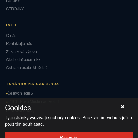
BUDÍKY
STROJKY
INFO
O nás
Kontaktujte nás
Zakázková výroba
Obchodní podmínky
Ochrana osobních údajů
TOVÁRNA NA ČAS S.R.O.
Českých legií 5
549 01 Nové Město nad Metují
Cookies
Puncovní značky
Tyto stránky využívají soubory cookies. Používáním webu s jejich
Vrácení zboží a reklamace
použitím souhlasíte.
Rozumím