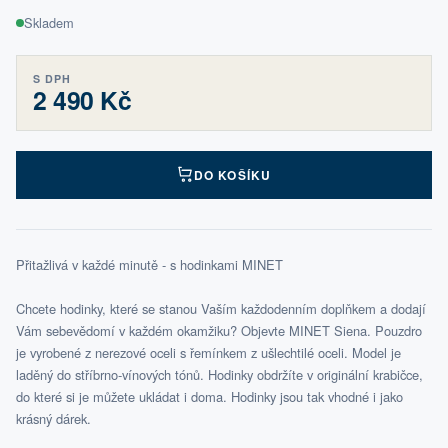
Skladem
S DPH
2 490 Kč
DO KOŠÍKU
Přitažlivá v každé minutě - s hodinkami MINET
Chcete hodinky, které se stanou Vaším každodenním doplňkem a dodají
Vám sebevědomí v každém okamžiku? Objevte MINET Siena. Pouzdro
je vyrobené z nerezové oceli s řemínkem z ušlechtilé oceli. Model je
laděný do stříbrno‑vínových tónů. Hodinky obdržíte v originální krabičce,
do které si je můžete ukládat i doma. Hodinky jsou tak vhodné i jako
krásný dárek.