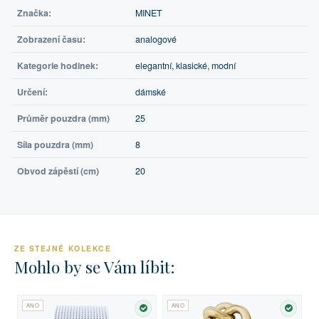
Značka:
MINET
Zobrazení času:
analogové
Kategorie hodinek:
elegantní, klasické, modní
Určení:
dámské
Průměr pouzdra (mm)
25
Síla pouzdra (mm)
8
Obvod zápěstí (cm)
20
ZE STEJNÉ KOLEKCE
Mohlo by se Vám líbit:
ANO
ANO
SKLADEM
SKLA