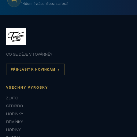
14denní vrácení bez starostí
CO SE DĚJE V TOVÁRNĚ?
PŘIHLÁSIT K NOVINKÁM
VŠECHNY VÝROBKY
ZLATO
STŘÍBRO
HODINKY
ŘEMÍNKY
HODINY