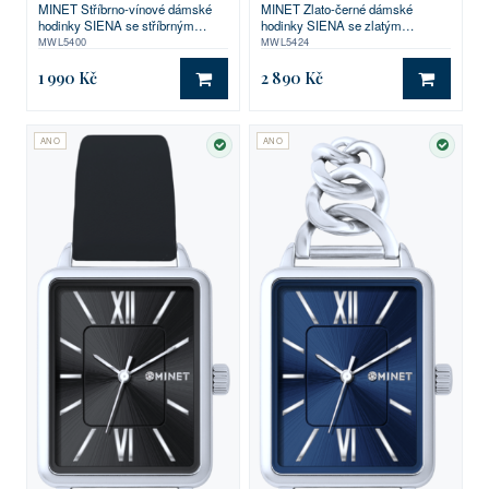
MINET Stříbrno-vínové dámské
MINET Zlato-černé dámské
hodinky SIENA se stříbrným
hodinky SIENA se zlatým
ocelovým řemínkem
ocelovým řemínkem
MWL5400
MWL5424
1 990 Kč
2 890 Kč
DO KOŠÍKU
DO KO
ANO
ANO
SKLADEM
SKLA