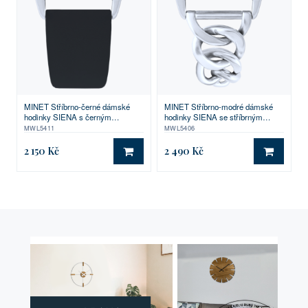
MINET Stříbrno-černé dámské
MINET Stříbrno-modré dámské
hodinky SIENA s černým
hodinky SIENA se stříbrným
koženým řemínkem
ocelovým řemínkem
MWL5411
MWL5406
2 150 Kč
2 490 Kč
DO KOŠÍKU
DO KO