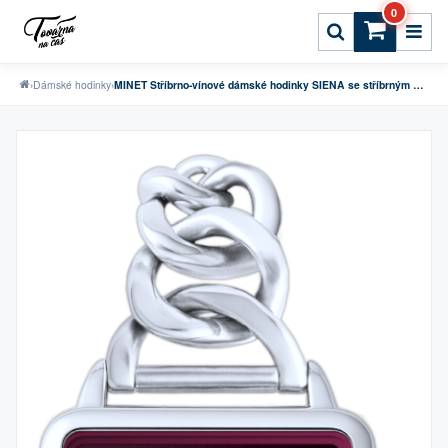
0
›
Dámské hodinky
›
MINET Stříbrno-vínové dámské hodinky SIENA se stříbrným ocelovým řemínkem