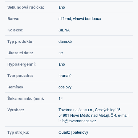
Sekundová ručička:
ano
Barva:
stříbrná, vínová bordeaux
Kolekce:
SIENA
Typ produktu:
dámské
Ukazatel data:
ne
Hypoalergenní:
ano
Tvar pouzdra:
hranaté
Řemínek:
ocelový
Šířka řemínku (mm):
14
Výrobce:
Továrna na čas s.r.o., Českých legií 5,
54901 Nové Město nad Metují, ČR, e-mail:
info@tovarnanacas.cz
Typ strojku:
Quartz | bateriový