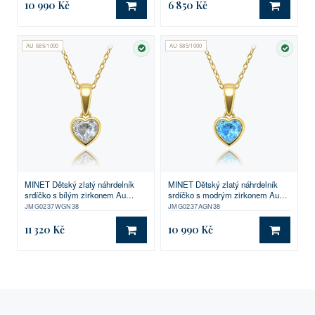
10 990 Kč
6 850 Kč
DO KOŠÍKU
DO KO
AU 585/1000
AU 585/1000
SKLADEM
SKLA
MINET Dětský zlatý náhrdelník
MINET Dětský zlatý náhrdelník
srdíčko s bílým zirkonem Au
srdíčko s modrým zirkonem Au
585/1000 1,90g
585/1000 1,85g
JMG0237WGN38
JMG0237AGN38
11 320 Kč
10 990 Kč
DO KOŠÍKU
DO KO