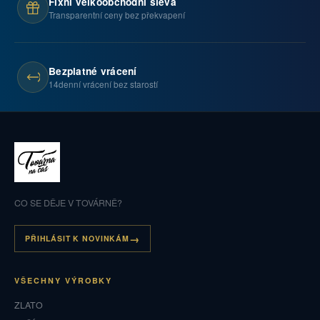
Fixní velkoobchodní sleva
Transparentní ceny bez překvapení
Bezplatné vrácení
14denní vrácení bez starostí
CO SE DĚJE V TOVÁRNĚ?
PŘIHLÁSIT K NOVINKÁM
VŠECHNY VÝROBKY
ZLATO