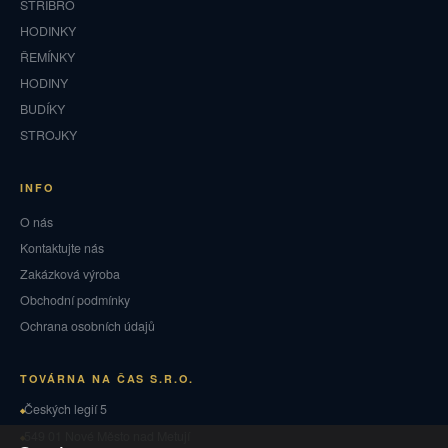
STŘÍBRO
HODINKY
ŘEMÍNKY
HODINY
BUDÍKY
STROJKY
INFO
O nás
Kontaktujte nás
Zakázková výroba
Obchodní podmínky
Ochrana osobních údajů
TOVÁRNA NA ČAS S.R.O.
Českých legií 5
549 01 Nové Město nad Metují