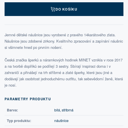
DO KOŠÍKU
Jemné dětské náušnice jsou vyrobené z pravého 14karátového zlata.
Náušnice jsou zdobené zirkony. Kvalitního zpracování a zapínání náušnic
si všimnete hned po prvním nošení.
Česká značka šperků a náramkových hodinek MINET vznikla v roce 2017
a na tvorbě doplňků se podílejí 3 sestry. Sbírají inspiraci doma i v
zahraničí a přinášejí na trh stříbrné a zlaté šperky, které jsou jiné a
dodávají jak osobitost jednoduchému outfitu, tak sebevědomí ženě, která
je nosí.
PARAMETRY PRODUKTU
Barva:
bílá, stříbrná
Typ produktu:
náušnice