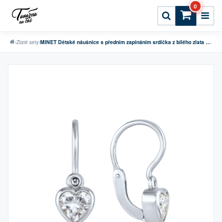
0
›
Zlaté sety
›
MINET Dětské náušnice s předním zapínáním srdíčka z bílého zlata se zirkony Au 585/1000 1,15g