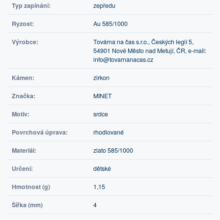
Typ zapínání:
zepředu
Ryzost:
Au 585/1000
Výrobce:
Továrna na čas s.r.o., Českých legií 5,
54901 Nové Město nad Metují, ČR, e-mail:
info@tovarnanacas.cz
Kámen:
zirkon
Značka:
MINET
Motiv:
srdce
Povrchová úprava:
rhodiované
Materiál:
zlato 585/1000
Určení:
dětské
Hmotnost (g)
1,15
Šířka (mm)
4