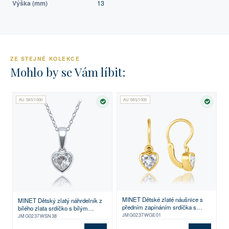
Výška (mm)
13
ZE STEJNÉ KOLEKCE
Mohlo by se Vám líbit:
AU 585/1000
AU 585/1000
SKLADEM
SKLA
MINET Dětské zlaté náušnice s
MINET Dětský zlatý náhrdelník z
předním zapínáním srdíčka s
bílého zlata srdíčko s bílým
bílými zirkony Au 585/1000 1,15g
JMG0237WGE01
zirkonem Au 585/1000 1,85g
JMG0237WSN38