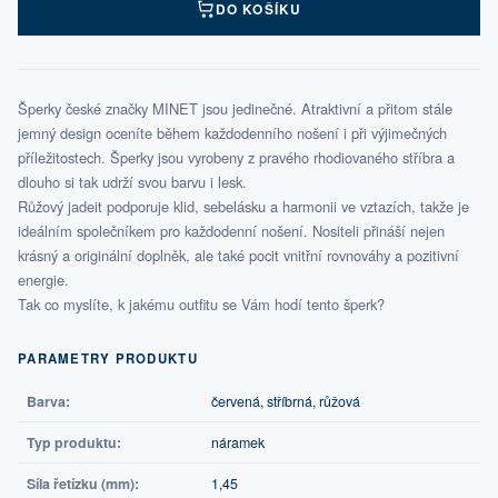
DO KOŠÍKU
Šperky české značky MINET jsou jedinečné. Atraktivní a přitom stále
jemný design oceníte během každodenního nošení i při výjimečných
příležitostech. Šperky jsou vyrobeny z pravého rhodiovaného stříbra a
dlouho si tak udrží svou barvu i lesk.
Růžový jadeit podporuje klid, sebelásku a harmonii ve vztazích, takže je
ideálním společníkem pro každodenní nošení. Nositeli přináší nejen
krásný a originální doplněk, ale také pocit vnitřní rovnováhy a pozitivní
energie.
Tak co myslíte, k jakému outfitu se Vám hodí tento šperk?
PARAMETRY PRODUKTU
Barva:
červená, stříbrná, růžová
Typ produktu:
náramek
Síla řetízku (mm):
1,45