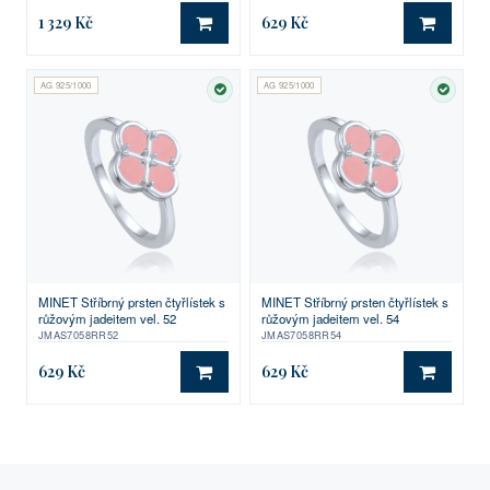
1 329 Kč
629 Kč
DO KOŠÍKU
DO KO
AG 925/1000
AG 925/1000
SKLADEM
SKLA
MINET Stříbrný prsten čtyřlístek s
MINET Stříbrný prsten čtyřlístek s
růžovým jadeitem vel. 52
růžovým jadeitem vel. 54
JMAS7058RR52
JMAS7058RR54
629 Kč
629 Kč
DO KOŠÍKU
DO KO