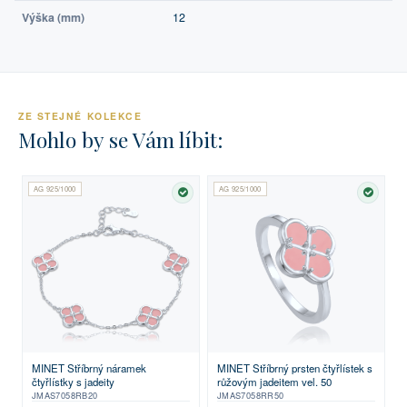
Výška (mm)
12
ZE STEJNÉ KOLEKCE
Mohlo by se Vám líbit:
AG 925/1000
AG 925/1000
SKLADEM
SKLA
MINET Stříbrný náramek
MINET Stříbrný prsten čtyřlístek s
čtyřlístky s jadeity
růžovým jadeitem vel. 50
JMAS7058RB20
JMAS7058RR50