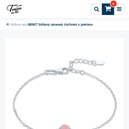
0
›
Stříbrné sety
›
MINET Stříbrný náramek čtyřlístek s jadeitem