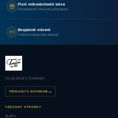
Fixní velkoobchodní sleva
Transparentní ceny bez překvapení
Bezplatné vrácení
14denní vrácení bez starostí
CO SE DĚJE V TOVÁRNĚ?
PŘIHLÁSIT K NOVINKÁM
VŠECHNY VÝROBKY
ZLATO