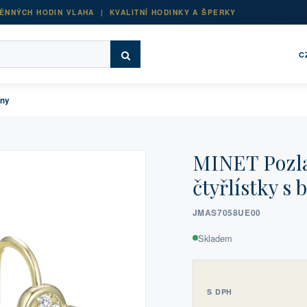
ĚNNÝCH HODIN VLAHA | KVALITNÍ HODINKY A ŠPERKY
C
ony
MINET Pozla
čtyřlístky s 
JMAS7058UE00
Skladem
S DPH