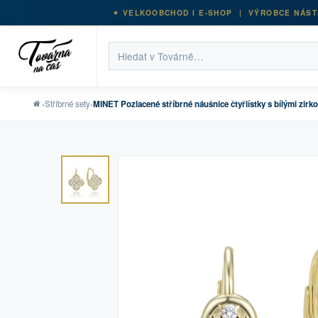
VELKOOBCHOD I E-SHOP | VÝROBCE NÁST
›
Stříbrné sety
›
MINET Pozlacené stříbrné náušnice čtyřlístky s bílými zirk