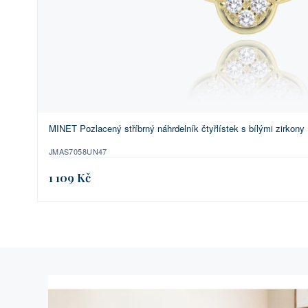
MINET Pozlacený stříbrný náhrdelník čtyřlístek s bílými zirkony
JMAS7058UN47
1 109 Kč