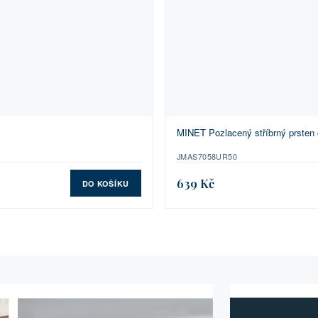
MINET Pozlacený stříbrný prsten čt
JMAS7058UR50
639 Kč
DO KOŠÍKU