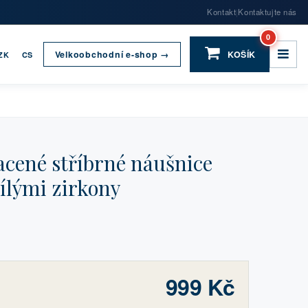
Kontakt
Kontaktujte nás
|
0
Velkoobchodní e-shop →
KOŠÍK
ZK
CS
cené stříbrné náušnice
bílými zirkony
999 Kč