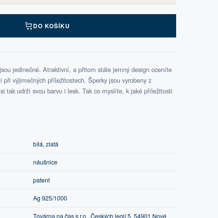
DO KOŠÍKU
ou jedinečné. Atraktivní, a přitom stále jemný design oceníte
při výjimečných příležitostech. Šperky jsou vyrobeny z
i tak udrží svou barvu i lesk. Tak co myslíte, k jaké příležitosti
bílá, zlatá
náušnice
patent
Ag 925/1000
Továrna na čas s.r.o., Českých legií 5, 54901 Nové