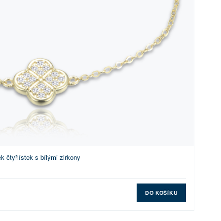
 čtyřlístek s bílými zirkony
DO KOŠÍKU