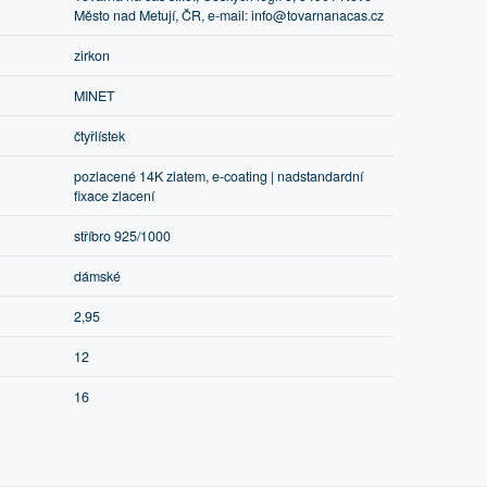
Město nad Metují, ČR, e-mail: info@tovarnanacas.cz
zirkon
MINET
čtyřlístek
pozlacené 14K zlatem, e-coating | nadstandardní
fixace zlacení
stříbro 925/1000
dámské
2,95
12
16