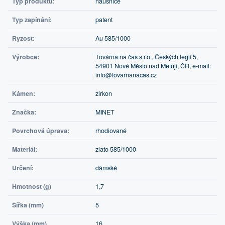
Typ produktu:
náušnice
Typ zapínání:
patent
Ryzost:
Au 585/1000
Výrobce:
Továrna na čas s.r.o., Českých legií 5,
54901 Nové Město nad Metují, ČR, e-mail:
info@tovarnanacas.cz
Kámen:
zirkon
Značka:
MINET
Povrchová úprava:
rhodiované
Materiál:
zlato 585/1000
Určení:
dámské
Hmotnost (g)
1,7
Šířka (mm)
5
Výška (mm)
16