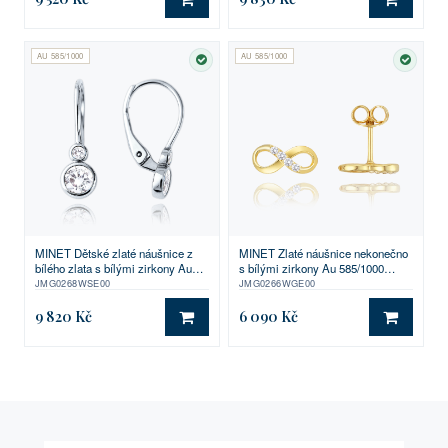
DO KOŠÍKU
DO KO
AU 585/1000
AU 585/1000
SKLADEM
SKLA
MINET Dětské zlaté náušnice z
MINET Zlaté náušnice nekonečno
bílého zlata s bílými zirkony Au
s bílými zirkony Au 585/1000
585/1000 1,65g
1,05g
JMG0268WSE00
JMG0266WGE00
9 820 Kč
6 090 Kč
DO KOŠÍKU
DO KO