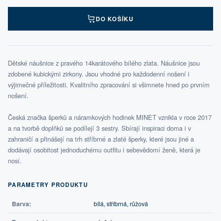
DO KOŠÍKU
Dětské náušnice z pravého 14karátového bílého zlata. Náušnice jsou
zdobené kubickými zirkony. Jsou vhodné pro každodenní nošení i
výjimečné příležitosti. Kvalitního zpracování si všimnete hned po prvním
nošení.
Česká značka šperků a náramkových hodinek MINET vznikla v roce 2017
a na tvorbě doplňků se podílejí 3 sestry. Sbírají inspiraci doma i v
zahraničí a přinášejí na trh stříbrné a zlaté šperky, které jsou jiné a
dodávají osobitost jednoduchému outfitu i sebevědomí ženě, která je
nosí.
PARAMETRY PRODUKTU
Barva:
bílá, stříbrná, růžová