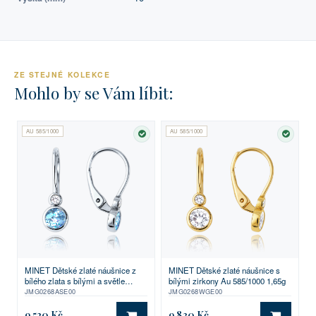
ZE STEJNÉ KOLEKCE
Mohlo by se Vám líbit:
AU 585/1000
AU 585/1000
SKLADEM
SKLA
MINET Dětské zlaté náušnice z
MINET Dětské zlaté náušnice s
bílého zlata s bílými a světle
bílými zirkony Au 585/1000 1,65g
modrými zirkony Au 585/1000
JMG0268ASE00
JMG0268WGE00
1,60g
9 520 Kč
9 830 Kč