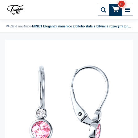
0
›
Zlaté náušnice
›
MINET Elegantní náušnice z bílého zlata s bílými a růžovými zirkony Au 585/1000 1,70g