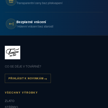
Transparentní ceny bez překvapení
Bezplatné vrácení
14denní vrácení bez starostí
CO SE DĚJE V TOVÁRNĚ?
PŘIHLÁSIT K NOVINKÁM
VŠECHNY VÝROBKY
ZLATO
STŘÍBRO