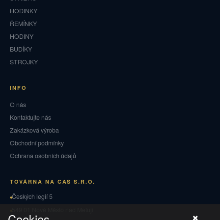
HODINKY
ŘEMÍNKY
HODINY
BUDÍKY
STROJKY
INFO
O nás
Kontaktujte nás
Zakázková výroba
Obchodní podmínky
Ochrana osobních údajů
TOVÁRNA NA ČAS S.R.O.
Českých legií 5
549 01 Nové Město nad Metují
Cookies