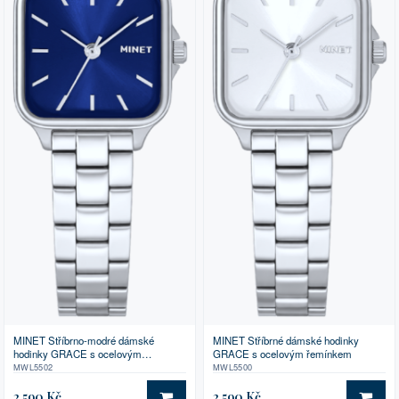
MINET Stříbrno-modré dámské
MINET Stříbrné dámské hodinky
hodinky GRACE s ocelovým
GRACE s ocelovým řemínkem
řemínkem
MWL5502
MWL5500
2 590 Kč
2 590 Kč