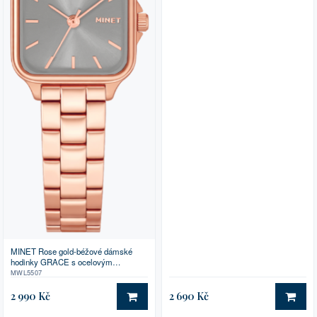
MINET Rose gold-béžové dámské
hodinky GRACE s ocelovým
řemínkem
MWL5507
2 990 Kč
2 690 Kč
DO KOŠÍKU
DO 