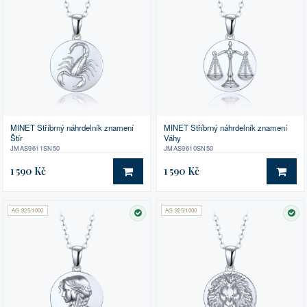
MINET Stříbrný náhrdelník znamení
MINET Stříbrný náhrdelník znamení
Štír
Váhy
JMAS9611SN50
JMAS9610SN50
1 590 Kč
1 590 Kč
DO KOŠÍKU
DO 
AG 925/1000
AG 925/1000
SKLADEM
SK