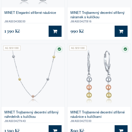
MINET Elegantní stříbrné náušnice
MINET Trojbarevný decentní stříbrný
náramek s kuličkou
JMAS0343SE00
JMAS0342TB16
1 390 Kč
990 Kč
DO KOŠÍKU
DO 
AG 925/1000
AG 925/1000
SKLADEM
SK
MINET Trojbarevný decentní stříbrný
MINET Trojbarevné decentní stříbrné
náhrdelník s kuličkou
náušnice s kuličkami
JMAS0342TN43
JMAS0342TE00
1 590 Kč
890 Kč