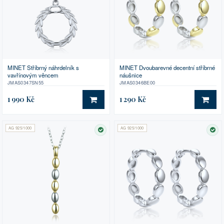
MINET Stříbrný náhrdelník s
MINET Dvoubarevné decentní stříbrné
vavřínovým věncem
náušnice
JMAS0347SN55
JMAS0346BE00
1 990 Kč
1 290 Kč
DO KOŠÍKU
DO 
AG 925/1000
AG 925/1000
SKLADEM
SK