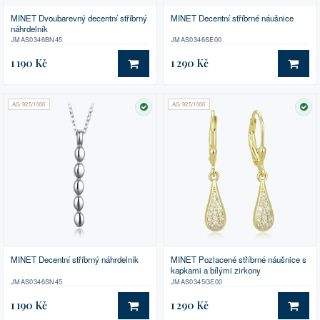
MINET Dvoubarevný decentní stříbrný
MINET Decentní stříbrné náušnice
náhrdelník
JMAS0346BN45
JMAS0346SE00
1 190 Kč
1 290 Kč
DO KOŠÍKU
DO 
AG 925/1000
AG 925/1000
SKLADEM
SK
MINET Decentní stříbrný náhrdelník
MINET Pozlacené stříbrné náušnice s
kapkami a bílými zirkony
JMAS0346SN45
JMAS0345GE00
1 190 Kč
1 290 Kč
DO KOŠÍKU
DO 