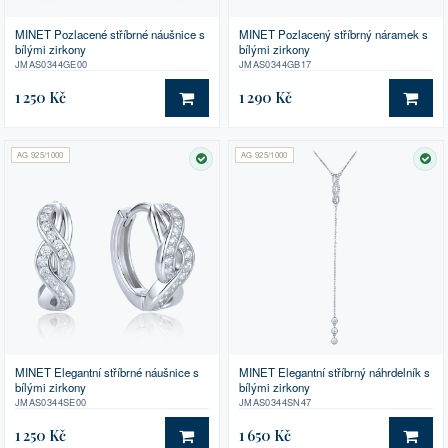
MINET Pozlacené stříbrné náušnice s
MINET Pozlacený stříbrný náramek s
bílými zirkony
bílými zirkony
JMAS0344GE00
JMAS0344GB17
1 250 Kč
1 290 Kč
DO KOŠÍKU
DO 
AG 925/1000
AG 925/1000
SKLADEM
SK
MINET Elegantní stříbrné náušnice s
MINET Elegantní stříbrný náhrdelník s
bílými zirkony
bílými zirkony
JMAS0344SE00
JMAS0344SN47
1 250 Kč
1 650 Kč
DO KOŠÍKU
DO 