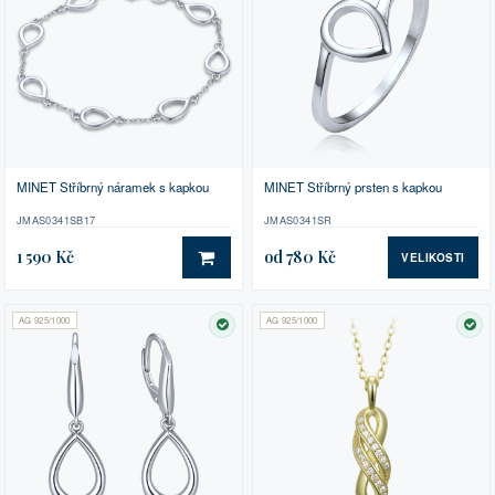
MINET Stříbrný náramek s kapkou
MINET Stříbrný prsten s kapkou
JMAS0341SB17
JMAS0341SR
1 590 Kč
od 780 Kč
VELIKOSTI
DO KOŠÍKU
AG 925/1000
AG 925/1000
SKLADEM
SK