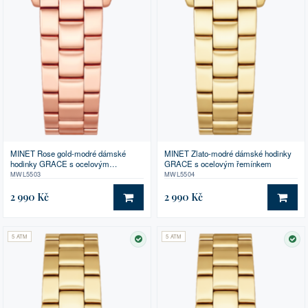
MINET Rose gold-modré dámské
MINET Zlato-modré dámské hodinky
hodinky GRACE s ocelovým
GRACE s ocelovým řemínkem
řemínkem
MWL5503
MWL5504
2 990 Kč
2 990 Kč
DO KOŠÍKU
DO 
5 ATM
5 ATM
SKLADEM
SK