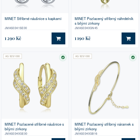
MINET Stříbrné náušnice s kapkami
MINET Pozlacený stříbrný náhrdelník
s bílými zirkony
JMAS0341SE00
JMAS0340GN45
1 290 Kč
1 190 Kč
DO KOŠÍKU
DO 
AG 925/1000
AG 925/1000
SKLADEM
SK
MINET Pozlacené stříbrné náušnice s
MINET Pozlacený stříbrný náramek s
bílými zirkony
bílými zirkony
JMAS0340GE00
JMAS0340GB16