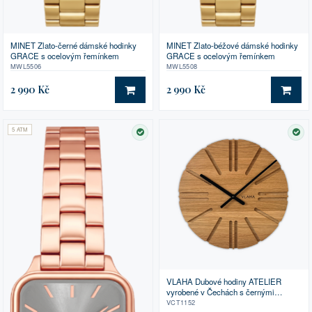
MINET Zlato-černé dámské hodinky
MINET Zlato-béžové dámské hodinky
GRACE s ocelovým řemínkem
GRACE s ocelovým řemínkem
MWL5506
MWL5508
2 990 Kč
2 990 Kč
DO KOŠÍKU
DO 
5 ATM
SKLADEM
SK
VLAHA Dubové hodiny ATELIER
vyrobené v Čechách s černými
ručkami ⌀32,5cm
VCT1152