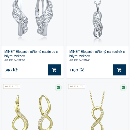
MINET Elegantní stříbrné náušnice s
MINET Elegantní stříbrný náhrdelník s
bílými zirkony
bílými zirkony
JMAS0340SE00
JMAS0340SN45
990 Kč
1 190 Kč
DO KOŠÍKU
DO 
AG 925/1000
AG 925/1000
SKLADEM
SK