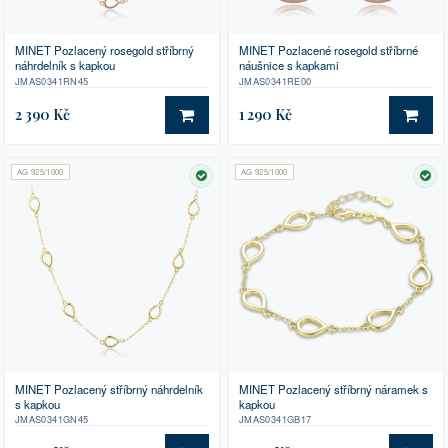
MINET Pozlacený rosegold stříbrný
MINET Pozlacené rosegold stříbrné
náhrdelník s kapkou
náušnice s kapkami
JMAS0341RN45
JMAS0341RE00
2 390 Kč
1 290 Kč
DO KOŠÍKU
DO 
AG 925/1000
AG 925/1000
SKLADEM
SK
MINET Pozlacený stříbrný náhrdelník
MINET Pozlacený stříbrný náramek s
s kapkou
kapkou
JMAS0341GN45
JMAS0341GB17