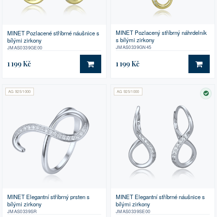
MINET Pozlacený stříbrný náhrdelník
MINET Pozlacené stříbrné náušnice s
s bílými zirkony
bílými zirkony
JMAS0339GN45
JMAS0339GE00
1 199 Kč
1 199 Kč
DO KOŠÍKU
DO 
AG 925/1000
AG 925/1000
SK
MINET Elegantní stříbrný prsten s
MINET Elegantní stříbrné náušnice s
bílými zirkony
bílými zirkony
JMAS0339SR
JMAS0339SE00