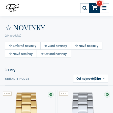
0
☆ NOVINKY
244 produktů
☆ Stříbrné novinky
☆ Zlaté novinky
☆ Nové hodinky
☆ Nové řemínky
☆ Ostatní novinky
Filtry
Od nejnovějšího
SEŘADIT PODLE
5 ATM
5 ATM
SKLADEM
SK