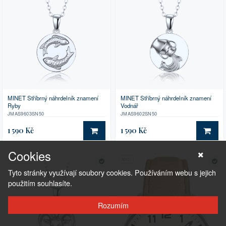
MINET Stříbrný náhrdelník znamení
MINET Stříbrný náhrdelník znamení
Ryby
Vodnář
JMAS9603SN50
JMAS9602SN50
1 590 Kč
1 590 Kč
DO KOŠÍKU
DO 
Cookies
AG 925/1000
ANO
SKLADEM
SK
Tyto stránky využívají soubory cookies. Používáním webu s jejich
použitím souhlasíte.
Rozumím