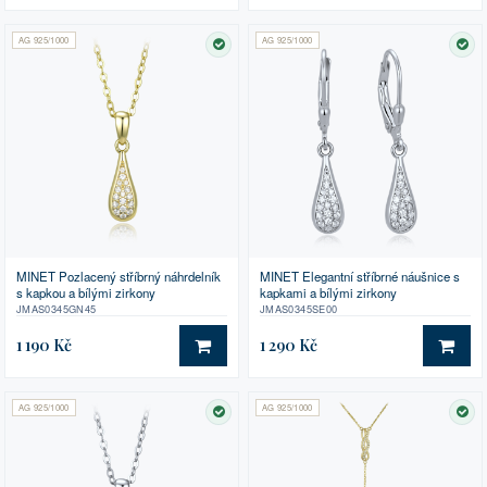
AG 925/1000
AG 925/1000
SKLADEM
SK
MINET Pozlacený stříbrný náhrdelník
MINET Elegantní stříbrné náušnice s
s kapkou a bílými zirkony
kapkami a bílými zirkony
JMAS0345GN45
JMAS0345SE00
1 190 Kč
1 290 Kč
DO KOŠÍKU
DO 
AG 925/1000
AG 925/1000
SKLADEM
SK