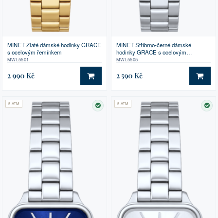
MINET Zlaté dámské hodinky GRACE
MINET Stříbrno-černé dámské
s ocelovým řemínkem
hodinky GRACE s ocelovým
řemínkem
MWL5501
MWL5505
2 990 Kč
2 590 Kč
DO KOŠÍKU
DO 
5 ATM
5 ATM
SKLADEM
SK