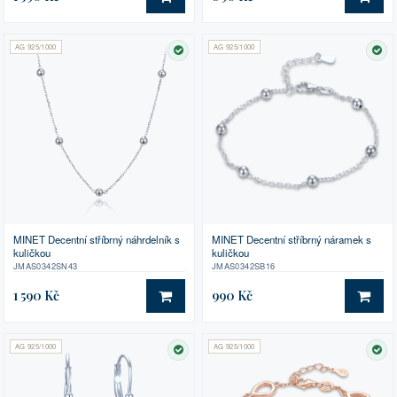
DO KOŠÍKU
DO 
AG 925/1000
AG 925/1000
SKLADEM
SK
MINET Decentní stříbrný náhrdelník s
MINET Decentní stříbrný náramek s
kuličkou
kuličkou
JMAS0342SN43
JMAS0342SB16
1 590 Kč
990 Kč
DO KOŠÍKU
DO 
AG 925/1000
AG 925/1000
SKLADEM
SK