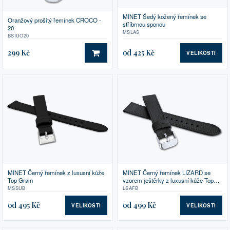
MINET Šedý kožený řemínek se
Oranžový prošitý řemínek CROCO -
stříbrnou sponou
20
MSLAS
BSIUO20
299 Kč
od 425 Kč
VELIKOSTI
DO KOŠÍKU
MINET Černý řemínek z luxusní kůže
MINET Černý řemínek LIZARD se
Top Grain
vzorem ještěrky z luxusní kůže Top
Grain
MSSUB
LSAFB
od 495 Kč
od 499 Kč
VELIKOSTI
VELIKOSTI