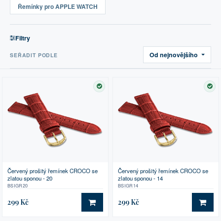
Řemínky pro APPLE WATCH
Filtry
Od nejnovějšího
SEŘADIT PODLE
SKLADEM
SK
Červený prošitý řemínek CROCO se
Červený prošitý řemínek CROCO se
zlatou sponou - 20
zlatou sponou - 14
BSIGR20
BSIGR14
299 Kč
299 Kč
DO KOŠÍKU
DO 