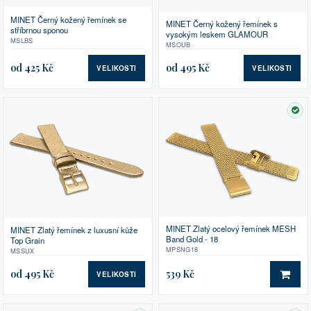
MINET Černý kožený řemínek se
MINET Černý kožený řemínek s
stříbrnou sponou
vysokým leskem GLAMOUR
MSLBS
MSOUB
od 425 Kč
od 495 Kč
VELIKOSTI
VELIKOSTI
SK
MINET Zlatý ocelový řemínek MESH
MINET Zlatý řemínek z luxusní kůže
Band Gold - 18
Top Grain
MPSNG18
MSSUX
od 495 Kč
539 Kč
VELIKOSTI
DO 