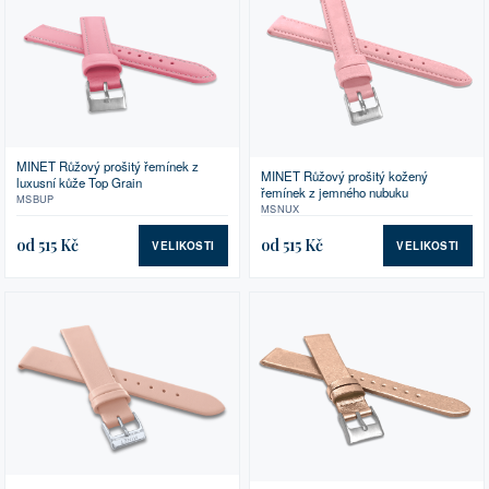
MINET Růžový prošitý řemínek z
MINET Růžový prošitý kožený
luxusní kůže Top Grain
řemínek z jemného nubuku
MSBUP
MSNUX
od 515 Kč
od 515 Kč
VELIKOSTI
VELIKOSTI