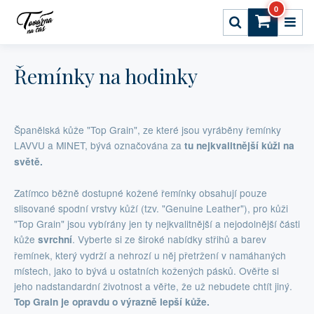
0
Řemínky na hodinky
Španělská kůže "Top Grain", ze které jsou vyráběny řemínky
LAVVU a MINET, bývá označována za
tu nejkvalitnější kůži na
světě.
Zatímco běžně dostupné kožené řemínky obsahují pouze
slisované spodní vrstvy kůží (tzv. "Genuine Leather"), pro kůži
"Top Grain" jsou vybírány jen ty nejkvalitnější a nejodolnější části
kůže
. Vyberte si ze široké nabídky střihů a barev
svrchní
řemínek, který vydrží a nehrozí u něj přetržení v namáhaných
místech, jako to bývá u ostatních kožených pásků. Ověřte si
jeho nadstandardní životnost a věřte, že už nebudete chtít jiný.
Top Grain je opravdu o výrazně lepší kůže.