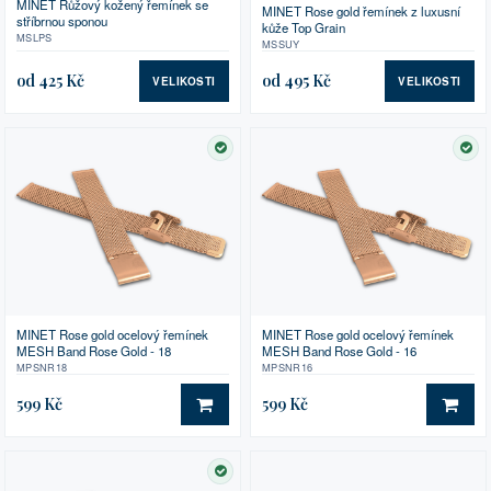
MINET Růžový kožený řemínek se
MINET Rose gold řemínek z luxusní
stříbrnou sponou
kůže Top Grain
MSLPS
MSSUY
od 425 Kč
od 495 Kč
VELIKOSTI
VELIKOSTI
SKLADEM
SK
MINET Rose gold ocelový řemínek
MINET Rose gold ocelový řemínek
MESH Band Rose Gold - 18
MESH Band Rose Gold - 16
MPSNR18
MPSNR16
599 Kč
599 Kč
DO KOŠÍKU
DO 
SKLADEM