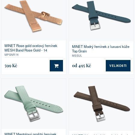
MINET Rose gold ocelový řemínek
MINET Modrý řemínek z luxusní kůže
MESH Band Rose Gold - 14
Top Grain
MPSNR14
MSSUL
599 Kč
od 495 Kč
VELIKOSTI
DO KOŠÍKU
MINET Mentolový prošitý řemínek