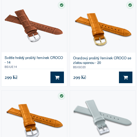
SKLADEM
SK
Světle hnědý prošitý řemínek CROCO
Oranžový prošitý řemínek CROCO se
- 14
zlatou sponou - 20
BSIUE14
BSIGO20
299 Kč
299 Kč
DO KOŠÍKU
DO 
SKLADEM