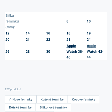
Šířka
řemínku
8
10
(mm):
12
14
16
18
19
20
21
22
23
24
Apple
Apple
26
28
30
Watch 38-
Watch 42-
40
44
257 produktů
☆ Nové řemínky
Kožené řemínky
Kovové řemínky
Dětské řemínky
Silikonové řemínky