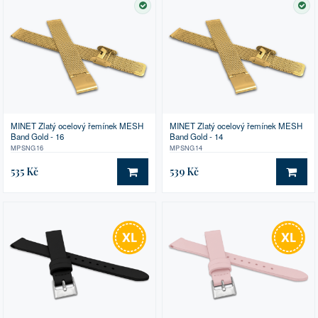
SKLADEM
SK
MINET Zlatý ocelový řemínek MESH
MINET Zlatý ocelový řemínek MESH
Band Gold - 16
Band Gold - 14
MPSNG16
MPSNG14
535 Kč
539 Kč
DO KOŠÍKU
DO 