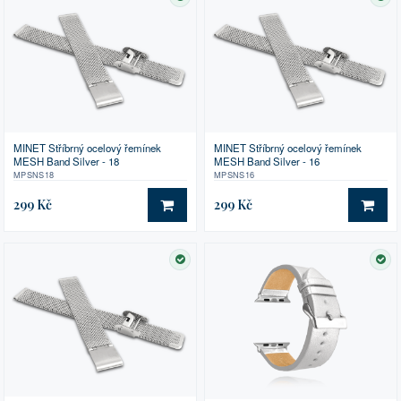
SKLADEM
SK
MINET Stříbrný ocelový řemínek
MINET Stříbrný ocelový řemínek
MESH Band Silver - 18
MESH Band Silver - 16
MPSNS18
MPSNS16
299 Kč
299 Kč
DO KOŠÍKU
DO 
SKLADEM
SK