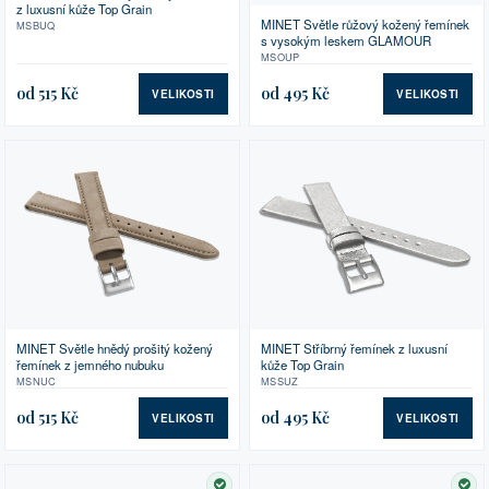
z luxusní kůže Top Grain
MINET Světle růžový kožený řemínek
MSBUQ
s vysokým leskem GLAMOUR
MSOUP
od 515 Kč
od 495 Kč
VELIKOSTI
VELIKOSTI
MINET Světle hnědý prošitý kožený
MINET Stříbrný řemínek z luxusní
řemínek z jemného nubuku
kůže Top Grain
MSNUC
MSSUZ
od 515 Kč
od 495 Kč
VELIKOSTI
VELIKOSTI