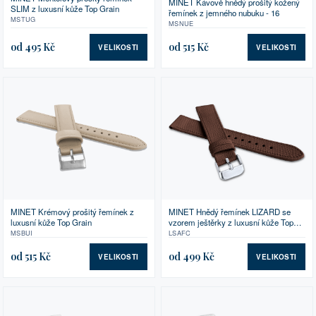
MINET Kávově hnědý prošitý kožený
SLIM z luxusní kůže Top Grain
řemínek z jemného nubuku - 16
MSTUG
MSNUE
od 495 Kč
od 515 Kč
VELIKOSTI
VELIKOSTI
MINET Krémový prošitý řemínek z
MINET Hnědý řemínek LIZARD se
luxusní kůže Top Grain
vzorem ještěrky z luxusní kůže Top
Grain
MSBUI
LSAFC
od 515 Kč
od 499 Kč
VELIKOSTI
VELIKOSTI