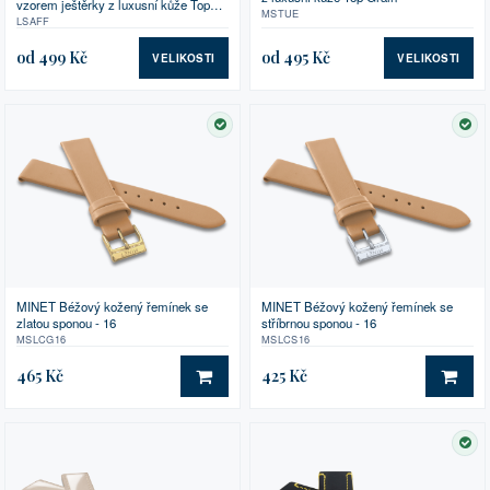
vzorem ještěrky z luxusní kůže Top
MSTUE
Grain
LSAFF
od 499 Kč
od 495 Kč
VELIKOSTI
VELIKOSTI
SKLADEM
SK
MINET Béžový kožený řemínek se
MINET Béžový kožený řemínek se
zlatou sponou - 16
stříbrnou sponou - 16
MSLCG16
MSLCS16
465 Kč
425 Kč
DO KOŠÍKU
DO 
SK