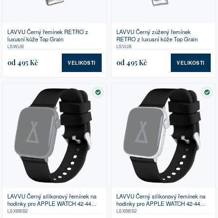
LAVVU Černý řemínek RETRO z
LAVVU Černý zúžený řemínek
luxusní kůže Top Grain
RETRO z luxusní kůže Top Grain
LSWUB
LSVUB
od 495 Kč
od 495 Kč
VELIKOSTI
VELIKOSTI
SKLADEM
SK
LAVVU Černý silikonový řemínek na
LAVVU Černý silikonový řemínek na
hodinky pro APPLE WATCH 42-44
hodinky pro APPLE WATCH 42-44
mm
mm
LSXBBB2
LSXBBS2