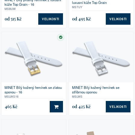
luxusní kůže Top Grain
kůže Top Grain - 16
MSTUY
MSBUW
od 515 Kč
od 495 Kč
VELIKOSTI
VELIKOSTI
SKLADEM
MINET Bílý kožený řemínek se zlatou
MINET Bílý kožený řemínek se
sponou - 16
stříbrnou sponou
MSLWG16
MSLWS
465 Kč
od 425 Kč
VELIKOSTI
DO KOŠÍKU