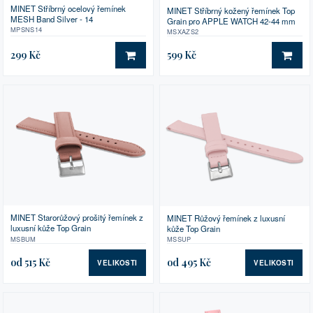
MINET Stříbrný ocelový řemínek
MINET Stříbrný kožený řemínek Top
MESH Band Silver - 14
Grain pro APPLE WATCH 42-44 mm
MPSNS14
MSXAZS2
299 Kč
599 Kč
DO KOŠÍKU
DO 
MINET Starorůžový prošitý řemínek z
MINET Růžový řemínek z luxusní
luxusní kůže Top Grain
kůže Top Grain
MSBUM
MSSUP
od 515 Kč
od 495 Kč
VELIKOSTI
VELIKOSTI