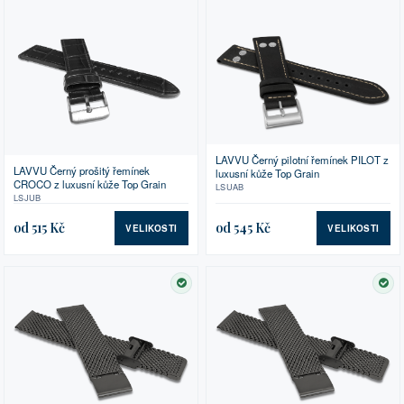
LAVVU Černý pilotní řemínek PILOT z
LAVVU Černý prošitý řemínek
luxusní kůže Top Grain
CROCO z luxusní kůže Top Grain
LSUAB
LSJUB
od 515 Kč
od 545 Kč
VELIKOSTI
VELIKOSTI
SKLADEM
SK