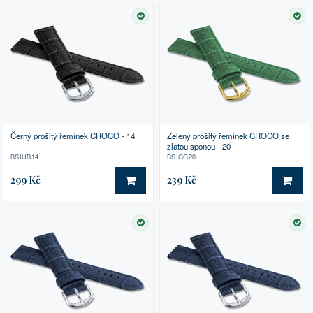
SKLADEM
SK
Černý prošitý řemínek CROCO - 14
Zelený prošitý řemínek CROCO se
zlatou sponou - 20
BSIUB14
BSIGG20
299 Kč
239 Kč
DO KOŠÍKU
DO 
SKLADEM
SK