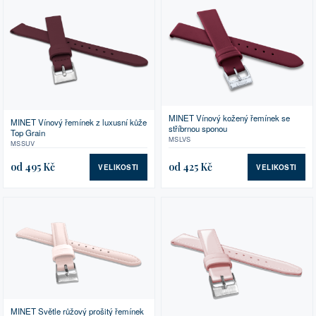
MINET Vínový kožený řemínek se
MINET Vínový řemínek z luxusní kůže
stříbrnou sponou
Top Grain
MSLVS
MSSUV
od 495 Kč
od 425 Kč
VELIKOSTI
VELIKOSTI
MINET Světle růžový prošitý řemínek