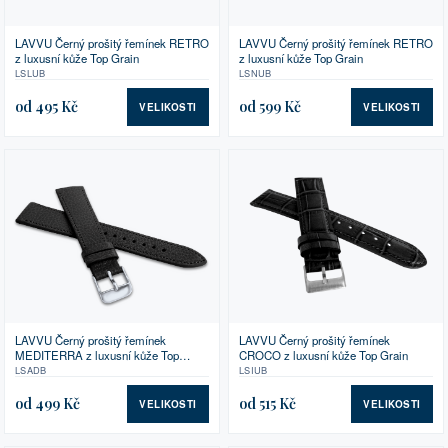
LAVVU Černý prošitý řemínek RETRO
LAVVU Černý prošitý řemínek RETRO
z luxusní kůže Top Grain
z luxusní kůže Top Grain
LSLUB
LSNUB
od 495 Kč
od 599 Kč
VELIKOSTI
VELIKOSTI
LAVVU Černý prošitý řemínek
LAVVU Černý prošitý řemínek
CROCO z luxusní kůže Top Grain
MEDITERRA z luxusní kůže Top
Grain
LSIUB
LSADB
od 499 Kč
od 515 Kč
VELIKOSTI
VELIKOSTI