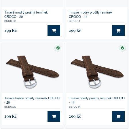
Tmavě modrý prošitý řemínek
Tmavě modrý prošitý řemínek
CROCO - 20
CROCO - 14
BSIUL20
BSIUL14
299 Kč
299 Kč
DO KOŠÍKU
DO 
SKLADEM
SK
Tmavě hnědý prošitý řemínek CROCO
Tmavě hnědý prošitý řemínek CROCO
- 20
- 14
BSIUC20
BSIUC14
299 Kč
299 Kč
DO KOŠÍKU
DO 