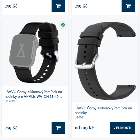
259 Kč
259 Kč
DO KOŠÍKU
DO 
SKLADEM
LAVVU Černý silikonový řemínek na
hodinky pro APPLE WATCH 38-40
mm
LSXBBB1
LAVVU Černý silikonový řemínek na
hodinky
LS00B
259 Kč
od 199 Kč
VELIKOSTI
DO KOŠÍKU