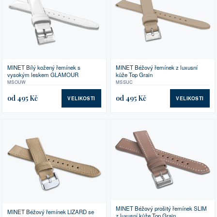
MINET Bílý kožený řemínek s
MINET Béžový řemínek z luxusní
vysokým leskem GLAMOUR
kůže Top Grain
MSOUW
MSSUC
od 495 Kč
od 495 Kč
VELIKOSTI
VELIKOSTI
MINET Béžový prošitý řemínek SLIM
MINET Béžový řemínek LIZARD se
z luxusní kůže Top Grain