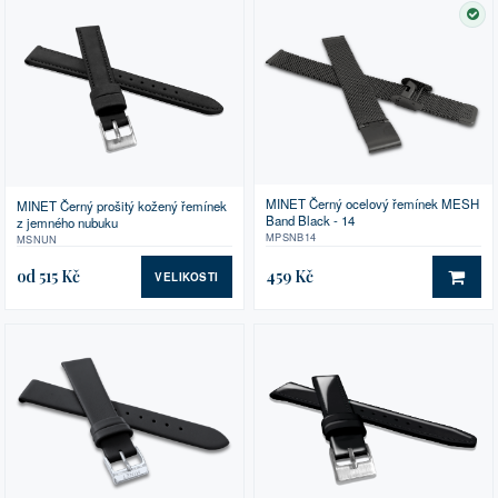
SK
MINET Černý ocelový řemínek MESH
MINET Černý prošitý kožený řemínek
Band Black - 14
z jemného nubuku
MPSNB14
MSNUN
od 515 Kč
459 Kč
VELIKOSTI
DO 