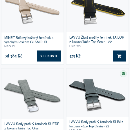
LAVVU Žlutě prošitý řemínek TAILOR
MINET Béžový kožený řemínek s
z luxusní kůže Top Grain - 22
vysokým leskem GLAMOUR
LSPBY22
MSOUC
od 385 Kč
525 Kč
VELIKOSTI
DO 
SK
LAVVU Šedý prošitý řemínek SLIM z
LAVVU Šedý prošitý řemínek SUEDE
luxusní kůže Top Grain - 22
z luxusní kůže Top Grain