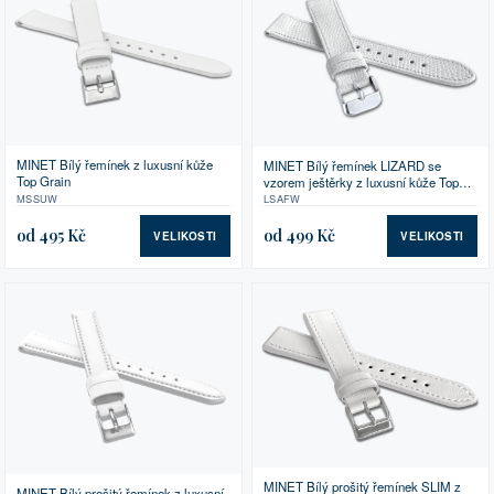
MINET Bílý řemínek z luxusní kůže
MINET Bílý řemínek LIZARD se
Top Grain
vzorem ještěrky z luxusní kůže Top
Grain
MSSUW
LSAFW
od 495 Kč
od 499 Kč
VELIKOSTI
VELIKOSTI
MINET Bílý prošitý řemínek SLIM z
MINET Bílý prošitý řemínek z luxusní