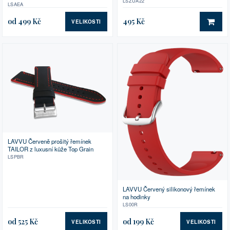
LSZUA22
LSAEA
od 499 Kč
495 Kč
VELIKOSTI
DO 
LAVVU Červeně prošitý řemínek
TAILOR z luxusní kůže Top Grain
LSPBR
LAVVU Červený silikonový řemínek
na hodinky
LS00R
od 525 Kč
od 199 Kč
VELIKOSTI
VELIKOSTI