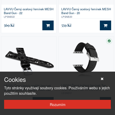
LAVVU Černý ocelový řemínek MESH
LAVVU Černý ocelový řemínek MESH
Band Gun - 22
Band Gun - 20
LPSNB22
LPSNB20
569 Kč
559 Kč
DO KOŠÍKU
DO 
SK
Cookies
LAVVU Černý kožený řemínek Top
LAVVU Černý lesklý prošitý řemínek
Tyto stránky využívají soubory cookies. Používáním webu s jejich
Grain pro APPLE WATCH 38-40 mm
CROCO OCALA z luxusní kůže Top
použitím souhlasíte.
Grain
LSXABS1
LSAGB
od 499 Kč
599 Kč
VELIKOSTI
DO 
Rozumím