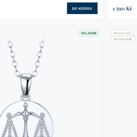
1 590 Kč
DO KOŠÍKU
SKLADEM
AG 925/1000
RHODIOVANÉ