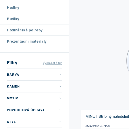
Hodiny
Budíky
Hodinářské potřeby
Prezentační materiály
Filtry
Vymazat filtry
BARVA
KÁMEN
MOTIV
POVRCHOVÁ ÚPRAVA
MINET Stříbrný náhrdelní
STYL
JMAS9612SN50