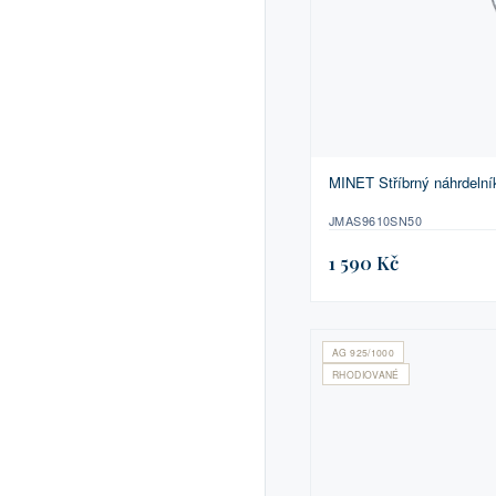
MINET Stříbrný náhrdeln
JMAS9610SN50
1 590 Kč
AG 925/1000
RHODIOVANÉ