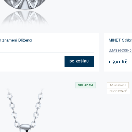
k znamení Blíženci
MINET Stříbr
JMAS9605SN5
1 590 Kč
DO KOŠÍKU
SKLADEM
AG 925/1000
RHODIOVANÉ