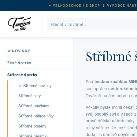
VELKOOBCHOD I E-SHOP | VÝROBCE NÁST
Stříbrné 
☆ NOVINKY
Zlaté šperky
Stříbrné šperky
Pod
českou značkou MIN
☆ Stříbrné novinky
spolupráce
sesterského tr
Továrně na čas nebo u naš
Stříbrné sety
Stříbrné náušnice
Ačkoliv byste mohli čekat
svůj osobitý styl a v řadě
Stříbrné náhrdelníky
hravé dětské náhrdelníky.
Stříbrné prsteny
a my věříme, že mezi šper
dodají i zdánlivě obyčejném
Stříbrné náramky