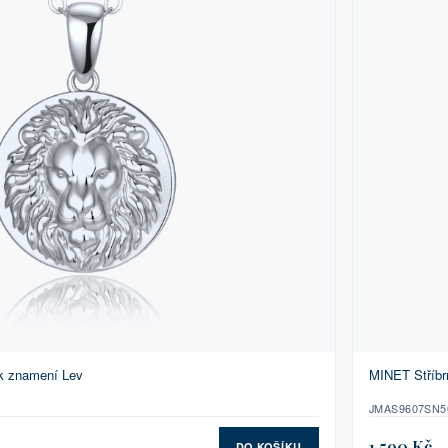
ík znamení Lev
MINET Stříbr
JMAS9607SN5
1 590 Kč
DO KOŠÍKU