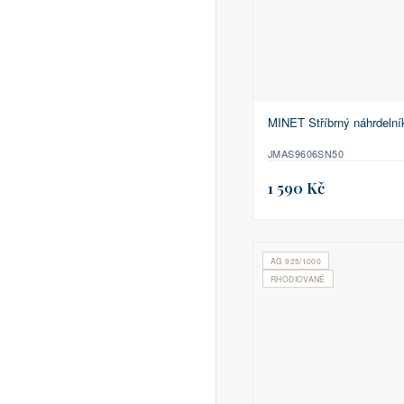
MINET Stříbrný náhrdelní
JMAS9606SN50
1 590 Kč
AG 925/1000
RHODIOVANÉ