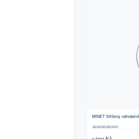
MINET Stříbrný náhrdeln
JMAS9608SN50
1 590 Kč