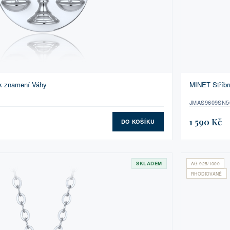
ík znamení Váhy
MINET Stříbr
JMAS9609SN5
1 590 Kč
DO KOŠÍKU
SKLADEM
AG 925/1000
RHODIOVANÉ