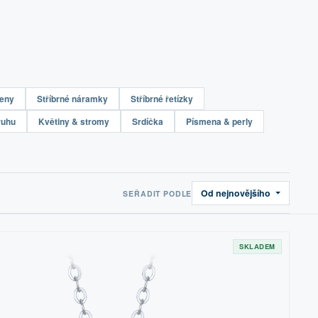
teny
Stříbrné náramky
Stříbrné řetízky
ruhu
Květiny & stromy
Srdíčka
Písmena & perly
Od nejnovějšího
SEŘADIT PODLE
SKLADEM