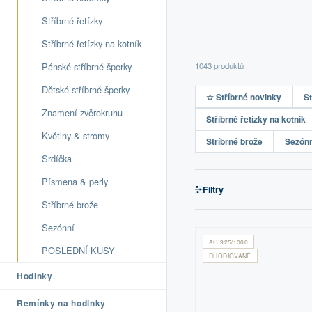
Stříbrné řetízky
Stříbrné řetízky na kotník
Pánské stříbrné šperky
1043 produktů
Dětské stříbrné šperky
☆ Stříbrné novinky
St
Znamení zvěrokruhu
Stříbrné řetízky na kotník
Květiny & stromy
Stříbrné brože
Sezónn
Srdíčka
Písmena & perly
Filtry
Stříbrné brože
Sezónní
AG 925/1000
POSLEDNÍ KUSY
RHODIOVANÉ
Hodinky
Řemínky na hodinky