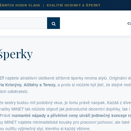
ĚNNÝCH HODIN VLAHA | KVALITNÍ HODINKY A ŠPERKY
C
šperky
najdete atraktivní oblíbené stříbrné šperky mnoha stylů. Originální 
ET
a proto si můžete být jistí, že stejné mo
ia Kristýny, Alžběty a Terezy,
ich odběratelů.
, že sestry budou mít podobný vkus, je tomu právě naopak. Každá z díve
 značky MINET tak můžete objevit jak jednoduché decentní doplňky, tak i
 Právě
rozmanité nápady a přívětivé ceny utváří jedinečný koncept 
ky MINET najdete minimalistické kousky pro pracovní pohovor, ale také 
u outfitu výjimečný styl, kterého si každý všimne.