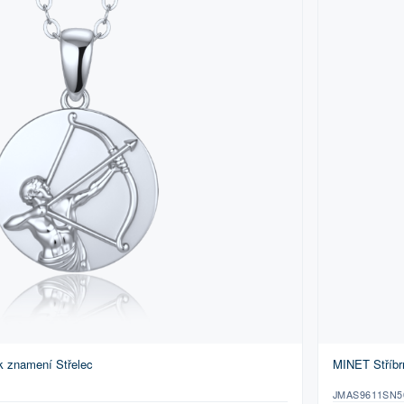
k znamení Střelec
MINET Stříbr
JMAS9611SN5