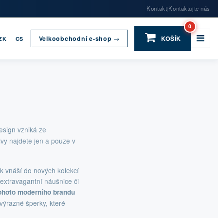
Kontakt
Kontaktujte nás
|
0
Velkoobchodní e-shop →
KOŠÍK
ZK
CS
design vzniká ze
tivy najdete jen a pouze v
k vnáší do nových kolekcí
 extravagantní náušnice či
tohoto moderního brandu
výrazné šperky, které