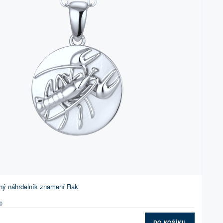
ný náhrdelník znamení Rak
0
DO KOŠÍKU